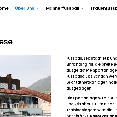
ome
Über Uns
Männerfussball
Frauenfussb
ese
Fussball, Leichtathletik un
Einrichtung für die breite 
ausgelastete Sportanlage 
Fussballclubs Schaan we
Leichtathletikanlagen nat
ausgetragen.
Die Sportanlage wird nur i
und Oktober zu Trainings-
Trainingslagern wird die 
beschränkt.
Reservation