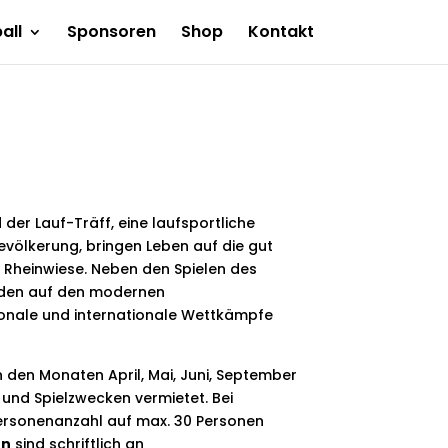
all
Sponsoren
Shop
Kontakt
d der Lauf-Träff, eine laufsportliche
Bevölkerung, bringen Leben auf die gut
Rheinwiese. Neben den Spielen des
rden auf den modernen
ionale und internationale Wettkämpfe
n den Monaten April, Mai, Juni, September
 und Spielzwecken vermietet. Bei
Personenanzahl auf max. 30 Personen
en
sind schriftlich an