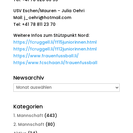
USV Eschen/Mauren – Julia Oehri
Mail: j_oehri@hotmail.com
Tel: +41 78 811 23 70
Weitere Infos zum Stützpunkt Nord:
https://fcruggell.li/ff15juniorinnen.html
https://fcruggell.li/ff12juniorinnen.html
https://www.frauenfussball.li/
https:/www.fcschaan.li/frauenfussball
Newsarchiv
Newsarchiv
Kategorien
1. Mannschaft
(443)
2. Mannschaft
(80)