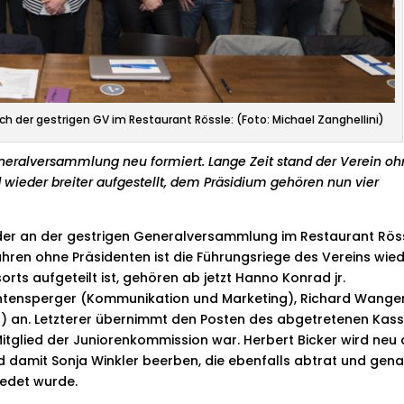
h der gestrigen GV im Restaurant Rössle: (Foto: Michael Zanghellini)
eneralversammlung neu formiert. Lange Zeit stand der Verein o
d wieder breiter aufgestellt, dem Präsidium gehören nun vier
der an der gestrigen Generalversammlung im Restaurant Rös
hren ohne Präsidenten ist die Führungsriege des Vereins wie
orts aufgeteilt ist, gehören ab jetzt Hanno Konrad jr.
üntensperger (Kommunikation und Marketing), Richard Wange
n) an. Letzterer übernimmt den Posten des abgetretenen Kass
itglied der Juniorenkommission war. Herbert Bicker wird neu 
d damit Sonja Winkler beerben, die ebenfalls abtrat und gen
iedet wurde.