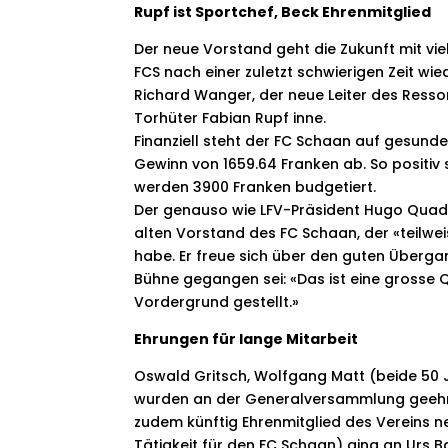
Rupf ist Sportchef, Beck Ehrenmitglied
Der neue Vorstand geht die Zukunft mit viel
FCS nach einer zuletzt schwierigen Zeit wie
Richard Wanger, der neue Leiter des Ressor
Torhüter Fabian Rupf inne.
Finanziell steht der FC Schaan auf gesund
Gewinn von 1659.64 Franken ab. So positiv
werden 3900 Franken budgetiert.
Der genauso wie LFV-Präsident Hugo Quad
alten Vorstand des FC Schaan, der «teilwei
habe. Er freue sich über den guten Überg
Bühne gegangen sei: «Das ist eine grosse 
Vordergrund gestellt.»
Ehrungen für lange Mitarbeit
Oswald Gritsch, Wolfgang Matt (beide 50 
wurden an der Generalversammlung geehrt
zudem künftig Ehrenmitglied des Vereins n
Tätigkeit für den FC Schaan) ging an Urs 