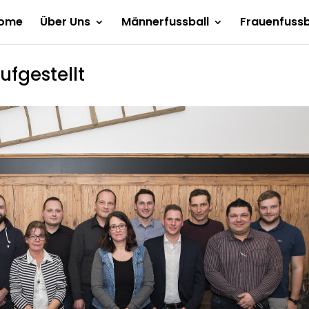
ome
Über Uns
Männerfussball
Frauenfussb
ufgestellt