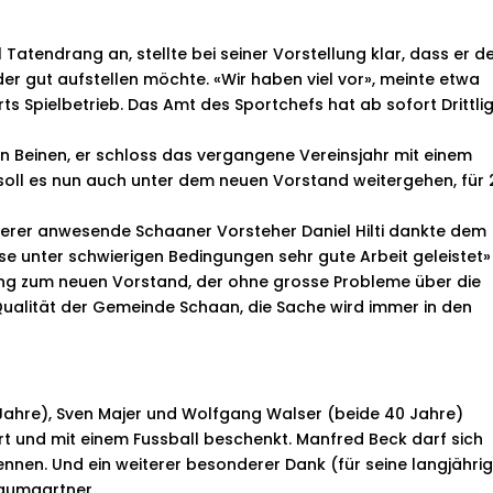
 Tatendrang an, stellte bei seiner Vorstellung klar, dass er d
der gut aufstellen möchte. «Wir haben viel vor», meinte etwa
ts Spielbetrieb. Das Amt des Sportchefs hat ab sofort Drittli
en Beinen, er schloss das vergangene Vereinsjahr mit einem
 soll es nun auch unter dem neuen Vorstand weitergehen, für 
erer anwesende Schaaner Vorsteher Daniel Hilti dankte dem
se unter schwierigen Bedingungen sehr gute Arbeit geleistet»
ang zum neuen Vorstand, der ohne grosse Probleme über die
Qualität der Gemeinde Schaan, die Sache wird immer in den
Jahre), Sven Majer und Wolfgang Walser (beide 40 Jahre)
 und mit einem Fussball beschenkt. Manfred Beck darf sich
ennen. Und ein weiterer besonderer Dank (für seine langjähri
Baumgartner.