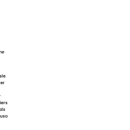
hne
sle
der
r
iers
als
auso