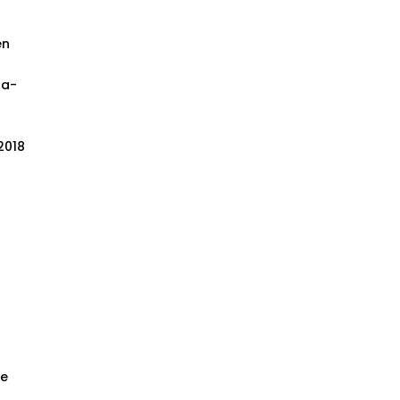
en
ga-
2018
ge