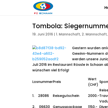
H
Tombola: Siegernummer
19. Juni 2016
|
1. Mannschaft
,
2. Mannschaft
Gestern wurden anlä
Gewinn-Nummern de
werden unsere Junior
Juli 2016 im Restaurant Rössle in Schaan 
wünschen viel Erfolg!
Wert
Losnummer
Preis
Spon
(CHF)
Reis
1. 28086
Reisegutschein
2000.-
Trave
Vad
2. 06630
Genusspackage
1150.-
Dive