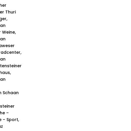
her
er Thuri
er,
aan
r Weine,
aan
aweser
radcenter,
aan
htensteiner
haus,
aan
 in Schaan
steiner
he –
 – Sport,
uz