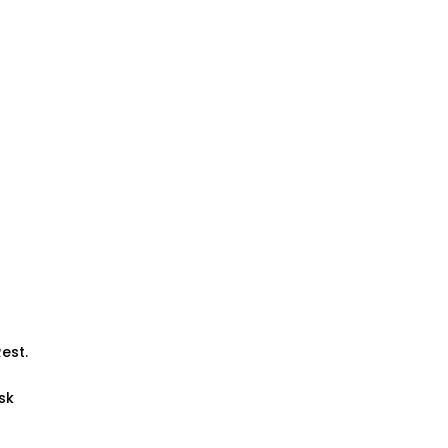
est.
osk