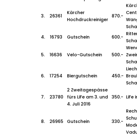
Kärc
Kärcher
Cent
3. 26361
870.-
Hochdruckreiniger
Wang
Sch
Ritte
4. 16793
Gutschein
600.-
Sch
Wen
5. 16636
Velo-Gutschein
500.-
Zwei
Sch
Liec
6. 17254
Biergutschein
450.-
Brau
Sch
2 Zweitagespässe
7. 23780
fürs LiFe am 3. und
350.-
LiFe
4. Juli 2016
Rech
Schu
8. 26965
Gutschein
330.-
Mode
Vad