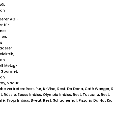
 AG,
aan
erer AG –
er für
nes
nen,
uz
aderer
lektrik,
aan
lt Metzg-
 Gourmet,
aan
ay, Vaduz
 vertreten: Rest. Pur, K-Vino, Rest. Da Dona, Café Wanger, R
st. Rössle, Zeuss Imbiss, Olympia Imbiss, Rest. Toscana, Rest.
é, Troja Imbiss, B-eat, Rest. Schaanerhof, Pizzaria Da Noi, Ki