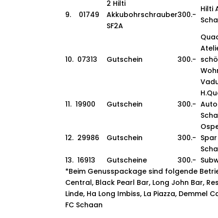
2 Hilti
Hilti
9. 01749
Akkubohrschrauber
300.-
Sch
SF2A
Quad
Ateli
10. 07313
Gutschein
300.-
schö
Woh
Vad
H.Qu
11. 19900
Gutschein
300.-
Autoe
Sch
Ospe
12. 29986
Gutschein
300.-
Spar
Sch
13. 16913
Gutscheine
300.-
Subw
*Beim Genusspackage sind folgende Betriebe
Central, Black Pearl Bar, Long John Bar, Re
Linde, Ha Long Imbiss, La Piazza, Demmel Caf
FC Schaan