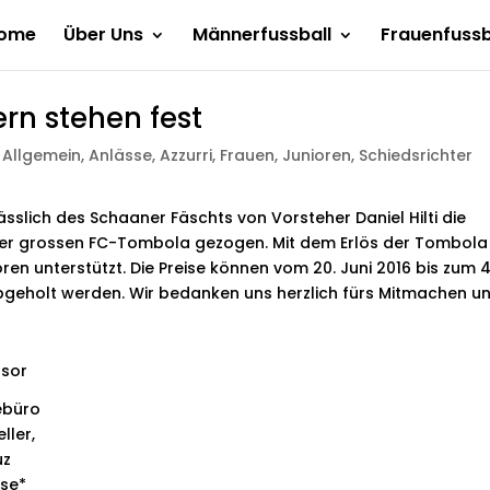
ome
Über Uns
Männerfussball
Frauenfussb
n stehen fest
,
Allgemein
,
Anlässe
,
Azzurri
,
Frauen
,
Junioren
,
Schiedsrichter
sslich des Schaaner Fäschts von Vorsteher Daniel Hilti die
r grossen FC-Tombola gezogen. Mit dem Erlös der Tombola
en unterstützt. Die Preise können vom 20. Juni 2016 bis zum 4
abgeholt werden. Wir bedanken uns herzlich fürs Mitmachen u
sor
ebüro
ller,
uz
rse*