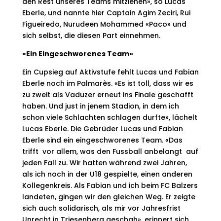
den Rest unseres Teams mitziehen», so Lucas
Eberle, und nannte hier Captain Agim Zeciri, Rui
Figueiredo, Nurudeen Mohammed «Paco» und
sich selbst, die diesen Part einnehmen.
«Ein Eingeschworenes Team»
Ein Cupsieg auf Aktivstufe fehlt Lucas und Fabian
Eberle noch im Palmarès. «Es ist toll, dass wir es
zu zweit als Vaduzer erneut ins Finale geschafft
haben. Und just in jenem Stadion, in dem ich
schon viele Schlachten schlagen durfte», lächelt
Lucas Eberle. Die Gebrüder Lucas und Fabian
Eberle sind ein
eingeschworenes Team. «Das
trifft  vor allem, was den Fussball anbelangt  auf
jeden Fall zu. Wir hatten während zwei Jahren,
als ich noch in der U18 gespielte, einen anderen
Kollegenkreis. Als Fabian und ich beim FC Balzers
landeten, gingen wir den
gleichen Weg. Er zeigte
sich auch solidarisch, als mir vor Jahresfrist
Unrecht in Triesenberg geschah», erinnert sich