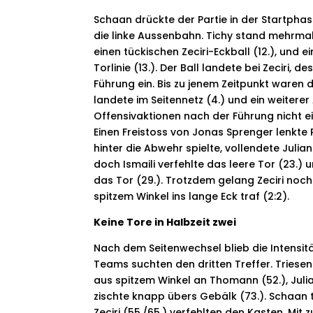
Schaan drückte der Partie in der Startphas
die linke Aussenbahn. Tichy stand mehrmals
einen tückischen Zeciri-Eckball (12.), und 
Torlinie (13.). Der Ball landete bei Zeciri, 
Führung ein. Bis zu jenem Zeitpunkt waren 
landete im Seitennetz (4.) und ein weitere
Offensivaktionen nach der Führung nicht ei
Einen Freistoss von Jonas Sprenger lenkte P
hinter die Abwehr spielte, vollendete Julia
doch Ismaili verfehlte das leere Tor (23.)
das Tor (29.). Trotzdem gelang Zeciri noch
spit
zem Winkel ins lange Eck traf (2:2).
Keine Tore in Halbzeit zwei
Nach dem Seitenwechsel blieb die Intensitä
Teams suchten den dritten Treffer. Triese
aus spitzem Winkel an Thomann (52.), Julia
zischte knapp übers Gebälk (73.). Schaan t
Zeciri (55./65.) verfehlten den Kasten. Mi