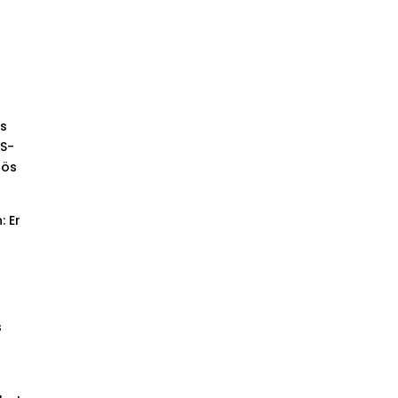
h
us
CS-
lös
: Er
s