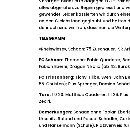
Verärgert bilanzierte dagegen FCT-Trainer
alles abgerufen, zu Beginn gepresst und 
gewendet. Leider kassierten wir durch einen
an den Gleichstand geglaubt und hatten de
dennoch sind wir froh, dass nun die Wint
TELEGRAMM
«Rheinwiese», Schaan:
75 Zuschauer.  SR Ari
FC Schaan:
Thomann; Fabio Quaderer, Beqiri
Fabian Eberle, Dragan Nikolic (ab 42. Burak Er
FC Triesenberg:
Tichy; Hilbe, Sven-John Be
55. Christen); Pius Sprenger, Damian Schäd
Tore:
1:0 20. Matthias Quaderer; 1:1 26. Pius 
Zeciri.
Bemerkungen:
Schaan ohne Fabian Eberle
Urschitz, Roland und Pascal Schädler, Cort
und Hanselmann (Schule). Platzverweis für