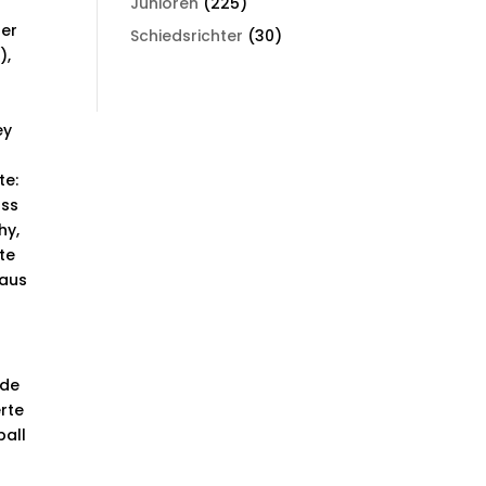
Junioren
(225)
ber
Schiedsrichter
(30)
),
ey
te:
ass
hy,
te
 aus
ide
rte
ball