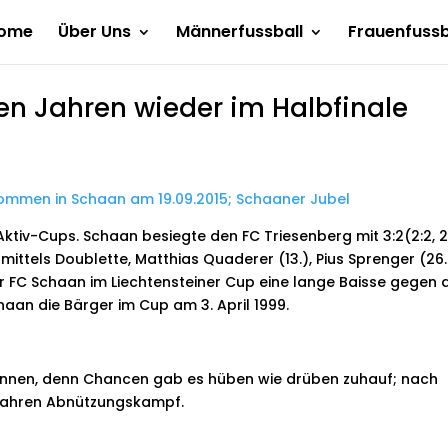
ome
Über Uns
Männerfussball
Frauenfussb
n Jahren wieder im Halbfinale
Aktiv-Cups. Schaan besiegte den FC Triesenberg mit 3:2(2:2, 2
mittels Doublette, Matthias Quaderer (13.), Pius Sprenger (26.
r FC Schaan im Liechtensteiner Cup eine lange Baisse gegen 
aan die Bärger im Cup am 3. April 1999.
 können, denn Chancen gab es hüben wie drüben zuhauf; nach
 wahren Abnützungskampf.