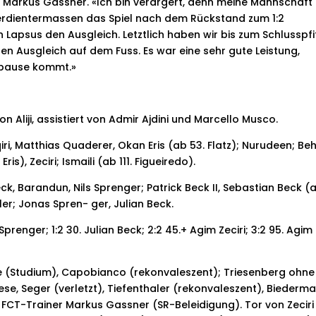
 Markus Gassner. «Ich bin verärgert, denn meine Mannschaft
verdientermassen das Spiel nach dem Rückstand zum 1:2
 Lapsus den Ausgleich. Letztlich haben wir bis zum Schlusspfi
n Ausgleich auf dem Fuss. Es war eine sehr gute Leistung,
erpause kommt.»
on Aliji, assistiert von Admir Ajdini und
Marcello Musco.
, Matthias Quaderer, Okan Eris (ab 53. Flatz); Nurudeen; Behl
is), Zeciri; Ismaili (ab 111. Figueiredo).
ck, Barandun, Nils Sprenger; Patrick Beck II, Sebastian Beck (
ler; Jonas Spren-
ger, Julian Beck.
Sprenger; 1:2 30. Julian Beck; 2:2 45.+ Agim Zeciri; 3:2 95.
Agim
 (Studium), Capobianco (rekonvaleszent); Triesenberg ohne
ese, Seger (verletzt), Tiefenthaler (rekonvaleszent), Biederm
 FCT-Trainer Markus Gassner (SR-Beleidigung). Tor von Zeciri