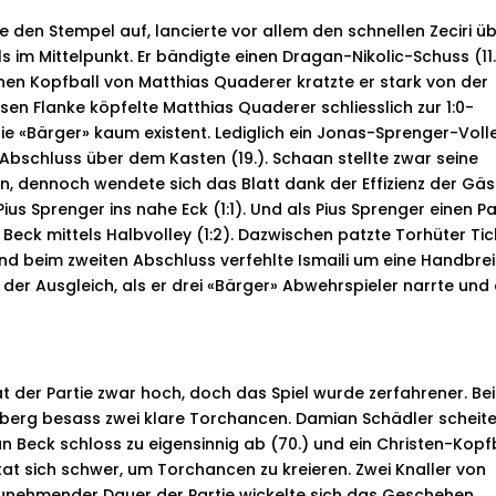
e den Stempel auf, lancierte vor allem den schnellen Zeciri ü
 im Mittelpunkt. Er bändigte einen Dragan-Nikolic-Schuss (11.
einen Kopfball von Matthias Quaderer kratzte er stark von der
dessen Flanke köpfelte Matthias Quaderer schliesslich zur 1:0-
die «Bärger» kaum existent. Lediglich ein Jonas-Sprenger-Voll
r Abschluss über dem Kasten (19.). Schaan stellte zwar seine
n, dennoch wendete sich das Blatt dank der Effizienz der Gäs
ius Sprenger ins nahe Eck (1:1). Und als Pius Sprenger einen P
n Beck mittels Halbvolley (1:2). Dazwischen patzte Torhüter Tic
 und beim zweiten Abschluss verfehlte Ismaili um eine Handbrei
 der Ausgleich, als er drei «Bärger» Abwehrspieler narrte und
t der Partie zwar hoch, doch das Spiel wurde zerfahrener. Be
nberg besass zwei klare Torchancen. Damian Schädler scheite
n Beck schloss zu eigensinnig ab (70.) und ein Christen-
Kopf
at sich schwer, um Torchancen zu kreieren. Zwei Knaller von
t zunehmender Dauer der Partie wickelte sich das Geschehen