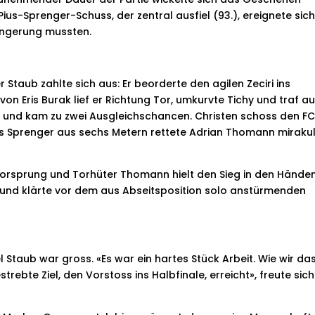
Pius-Sprenger-Schuss, der zentral ausfiel (93.), ereignete sic
längerung mussten.
 Staub zahlte sich aus: Er beorderte den agilen Zeciri ins
 von Eris Burak lief er Richtung Tor, umkurvte Tichy und traf a
te und kam zu zwei Ausgleichschancen. Christen schoss den F
ius Sprenger aus sechs Metern rettete Adrian Thomann miraku
orsprung und Torhüter Thomann hielt den Sieg in den Händen
) und klärte vor dem aus Abseitsposition solo anstürmenden
 Staub war gross. «Es war ein hartes Stück Arbeit. Wie wir da
rebte Ziel, den Vorstoss ins Halbfinale, erreicht», freute sich