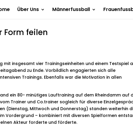
ome
Über Uns
Männerfussball
Frauenfussb
 Form feilen
g mit insgesamt vier Trainingseinheiten und einem Testspiel a
eitagabend zu Ende. Vorbildlich engagierten sich alle
tensiven Trainings. Ebenfalls war die Motivation in allen
and ein 80- minütiges Lauftraining auf dem Rheindamm auf
om Trainer und Co.trainer sogleich für diverse Einzelgesprä
en (Dienstag, Mittwoch und Donnerstag) standen weiterhin d
k“ im Vordergrund – kombiniert mit diversen Spielformen entst
zelnen Akteur forderte und förderte.