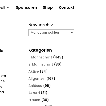
all
Sponsoren
Shop
Kontakt
Newsarchiv
Newsarchiv
Kategorien
ls
1. Mannschaft
(443)
2. Mannschaft
(80)
Aktive
(24)
 dem
Allgemein
(167)
che
Anlässe
(96)
ie
and
Azzurri
(81)
Frauen
(36)