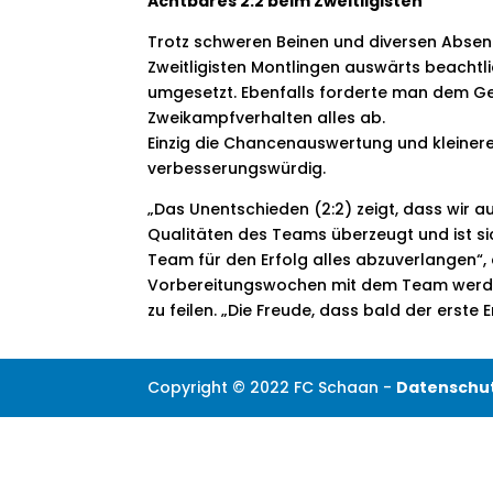
Achtbares 2:2 beim Zweitligisten
Trotz schweren Beinen und diversen Absen
Zweitligisten Montlingen auswärts beachtl
umgesetzt. Ebenfalls forderte man dem G
Zweikampfverhalten alles ab.
Einzig die Chancenauswertung und kleine
verbesserungswürdig.
„Das Unentschieden (2:2) zeigt, dass wir au
Qualitäten des Teams überzeugt und ist sic
Team für den Erfolg alles abzuverlangen“, e
Vorbereitungswochen mit dem Team werden 
zu feilen. „Die Freude, dass bald der erste 
Copyright © 2022 FC Schaan -
Datenschu