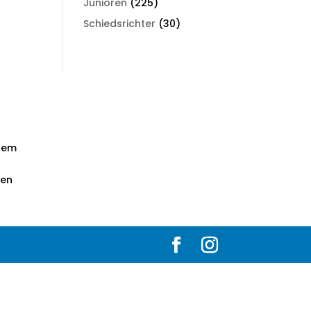
Junioren
(225)
Schiedsrichter
(30)
 dem
ten