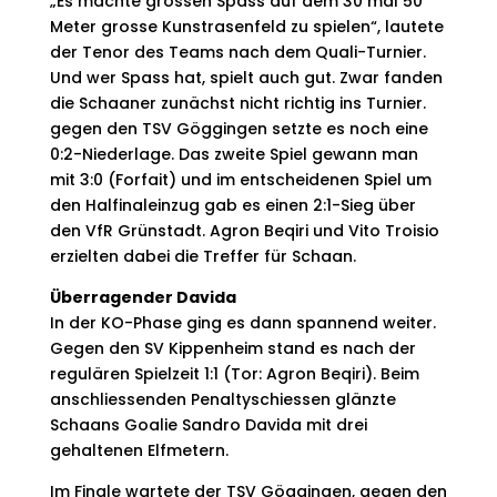
„Es machte grossen Spass auf dem 30 mal 50
Meter grosse Kunstrasenfeld zu spielen“, lautete
der Tenor des Teams nach dem Quali-Turnier.
Und wer Spass hat, spielt auch gut. Zwar fanden
die Schaaner zunächst nicht richtig ins Turnier.
gegen den TSV Göggingen setzte es noch eine
0:2-Niederlage. Das zweite Spiel gewann man
mit 3:0 (Forfait) und im entscheidenen Spiel um
den Halfinaleinzug gab es einen 2:1-Sieg über
den VfR Grünstadt. Agron Beqiri und Vito Troisio
erzielten dabei die Treffer für Schaan.
Überragender Davida
In der KO-Phase ging es dann spannend weiter.
Gegen den SV Kippenheim stand es nach der
regulären Spielzeit 1:1 (Tor: Agron Beqiri). Beim
anschliessenden Penaltyschiessen glänzte
Schaans Goalie Sandro Davida mit drei
gehaltenen Elfmetern.
Im Finale wartete der TSV Göggingen, gegen den