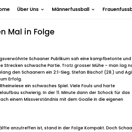
ome
Über Uns
Männerfussball
Frauenfussb
n Mal in Folge
olgsverwöhnte Schaaner Publikum sah eine kampfbetonte und
ite Strecken schwache Partie. Trotz grosser Mühe – man lag 
gelang den Schaanern ein 2:1-Sieg. Stefan Bischof (28.) und Ag
zum Erfolg.
Rheinwiese ein schwaches Spiel. Viele Fouls und harte
aufbau schwierig. In der 11. Minute dann der Schock für das
 nach einem Missverständnis mit dem Goalie in die eigenen
hälfte anzutreffen ist, stand in der Folge Kompakt. Doch Scha