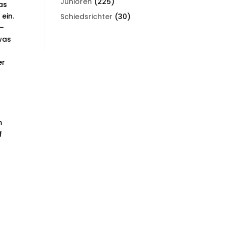
Junioren
(225)
as
ein.
Schiedsrichter
(30)
 –
 was
er
m
f