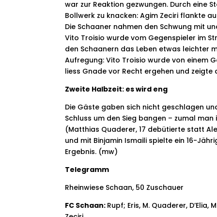
war zur Reaktion gezwungen. Durch eine St
Bollwerk zu knacken: Agim Zeciri flankte a
Die Schaaner nahmen den Schwung mit und d
Vito Troisio wurde vom Gegenspieler im St
den Schaanern das Leben etwas leichter 
Aufregung: Vito Troisio wurde von einem G
liess Gnade vor Recht ergehen und zeigte de
Zweite Halbzeit: es wird eng
Die Gäste gaben sich nicht geschlagen und
Schluss um den Sieg bangen – zumal man i
(Matthias Quaderer, 17 debütierte statt Ale
und mit Binjamin Ismaili spielte ein 16-Jäh
Ergebnis. (mw)
Telegramm
Rheinwiese Schaan, 50 Zuschauer
FC Schaan:
Rupf; Eris, M. Quaderer, D’Elia, M
Zeciri.