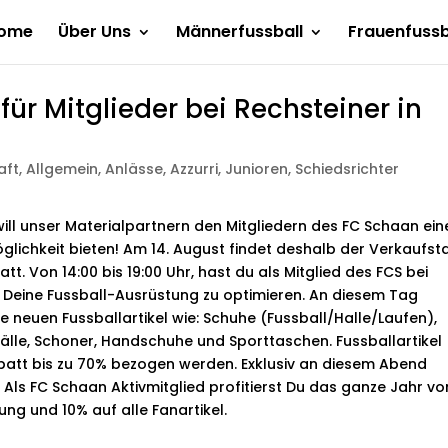
ome
Über Uns
Männerfussball
Frauenfussb
für Mitglieder bei Rechsteiner in
aft
,
Allgemein
,
Anlässe
,
Azzurri
,
Junioren
,
Schiedsrichter
ill unser Materialpartnern den Mitgliedern des FC Schaan ein
öglichkeit bieten! Am 14. August findet deshalb der Verkaufst
att. Von 14:00 bis 19:00 Uhr, hast du als Mitglied des FCS bei
, Deine Fussball-Ausrüstung zu optimieren. An diesem Tag
le neuen Fussballartikel wie: Schuhe (Fussball/Halle/Laufen),
 Bälle, Schoner, Handschuhe und Sporttaschen. Fussballartikel
batt bis zu 70% bezogen werden. Exklusiv an diesem Abend
 Als FC Schaan Aktivmitglied profitierst Du das ganze Jahr vo
ng und 10% auf alle Fanartikel.