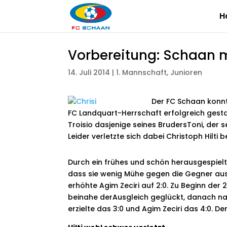
H
Vorbereitung: Schaan m
14. Juli 2014
|
1. Mannschaft
,
Junioren
Der FC Schaan konnt
FC Landquart-Herrschaft erfolgreich gest
Troisio dasjenige seines BrudersToni, der s
Leider verletzte sich dabei Christoph Hilti 
Durch ein frühes und schön herausgespielt
dass sie wenig Mühe gegen die Gegner aus 
erhöhte Agim Zeciri auf 2:0. Zu Beginn de
beinahe derAusgleich geglückt, danach nah
erzielte das 3:0 und Agim Zeciri das 4:0. 