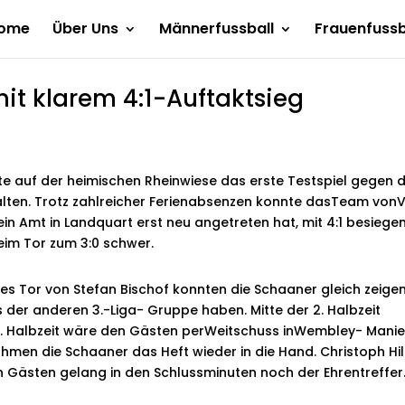
ome
Über Uns
Männerfussball
Frauenfussb
it klarem 4:1-Auftaktsieg
e auf der heimischen Rheinwiese das erste Testspiel gegen 
alten. Trotz zahlreicher Ferienabsenzen konnte dasTeam vonV
ein Amt in Landquart erst neu angetreten hat, mit 4:1 besiegen
beim Tor zum 3:0 schwer.
es Tor von Stefan Bischof konnten die Schaaner gleich zeigen
der anderen 3.-Liga- Gruppe haben. Mitte der 2. Halbzeit
r 2. Halbzeit wäre den Gästen perWeitschuss inWembley- Manie
men die Schaaner das Heft wieder in die Hand. Christoph Hil
Den Gästen gelang in den Schlussminuten noch der Ehrentreffer