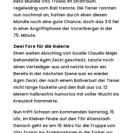
Reto Mündle Vito Troisio im Strafraum
regelwidrig vom Ball trennte. Die Tisner rannten
nun nochmal an, hatten durch eben diesen
Mündle noch eine gute Chance, doch das 3:0 fiel
in einer Angriffsphase der Vorarlberger in der
75. Minute.
Zwei Tore für die Galerie
Einen weiten Abschlag von Goalie Claudio Majer
behandelte Agim Zeciri geschickt, tanzte noch
einen Verteidiger aus und netzte locker ein.
Bereits in der nächsten Szene war es wieder
Agim Zeciri, der nach einem Ballverlust der Tisner
nicht lange fackelte und den Ball aus ca. 12
Metern halbrechts humorlos mit voller Wucht ins
Kreuzeck hämmerte.
Nun trifft Schaan am kommenden Samstag, 15
Uhr, im Kleinen Finale auf den TSV Altenstadt.
Danach geht es am 19. März für die Truppe von
Vito Troisio ins Trainingslager in die Türkei, wo