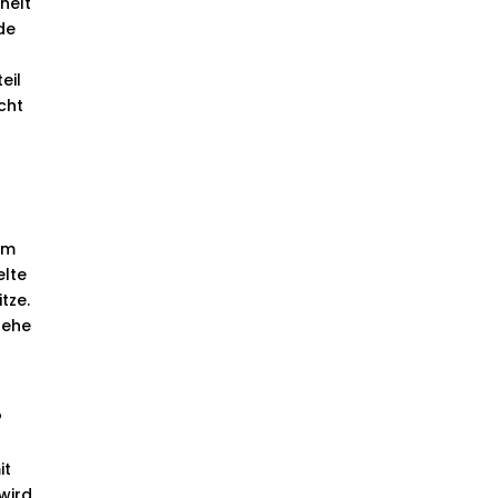
helt
nde
eil
cht
em
elte
tze.
sehe
?
it
wird