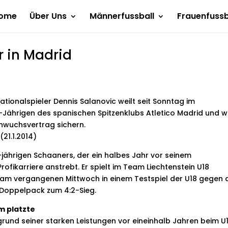
ome
Über Uns
Männerfussball
Frauenfussb
r in Madrid
ationalspieler Dennis Salanovic weilt seit Sonntag im
-Jährigen des spanischen Spitzenklubs Atletico Madrid und wi
chwuchsvertrag sichern.
(21.1.2014)
7-jährigen Schaaners, der ein halbes Jahr vor seinem
ofikarriere anstrebt. Er spielt im Team Liechtenstein U18
am vergangenen Mittwoch in einem Testspiel der U18 gegen 
Doppelpack zum 4:2-Sieg.
m platzte
fgrund seiner starken Leistungen vor eineinhalb Jahren beim U