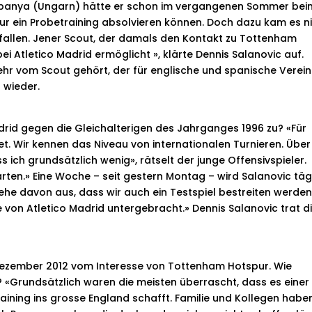
tabanya (Ungarn) hätte er schon im vergangenen Sommer bei
r ein Probetraining absolvieren können. Doch dazu kam es ni
 gefallen. Jener Scout, der damals den Kontakt zu Tottenham
ei Atletico Madrid ermöglicht », klärte Dennis Salanovic auf.
hr vom Scout gehört, der für englische und spanische Verei
 wieder.
rid gegen die Gleichalterigen des Jahrganges 1996 zu? «Für
et. Wir kennen das Niveau von internationalen Turnieren. Über
 ich grundsätzlich wenig», rätselt der junge Offensivspieler.
rten.» Eine Woche – seit gestern Montag – wird Salanovic täg
he davon aus, dass wir auch ein Testspiel bestreiten werden.
von Atletico Madrid untergebracht.» Dennis Salanovic trat d
Dezember 2012 vom Interesse von Tottenham Hotspur. Wie
? «Grundsätzlich waren die meisten überrascht, dass es einer
aining ins grosse England schafft. Familie und Kollegen habe