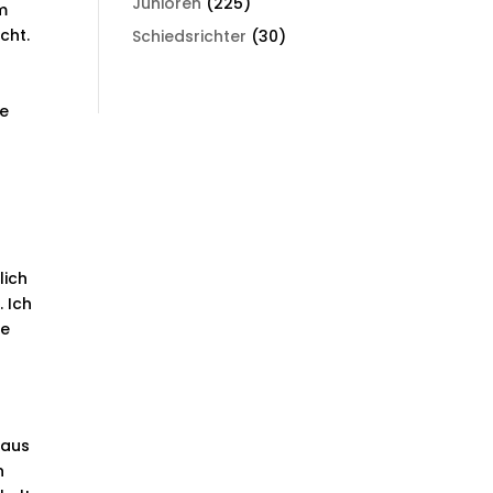
Junioren
(225)
m
cht.
Schiedsrichter
(30)
ne
lich
 Ich
ie
 aus
n