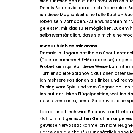
sich für mich gefreut. Bestimmt wird es au
Dennis Salanovic locker. «Ich freue mich. So
ich diese Möglichkeit eine tolle Sache.» A
loben sein Vorhaben. «Alle wünschten mir v
geleistet, mir das zu ermöglichen. Zudem h
selbstverständlich, dass sie mich eine Wo
«Scout blieb an mir dran»
Damals in Ungarn hat ihn ein Scout entdec
(Telefonnummer + E-Mailadresse) angesproc
Probetrainings. Auf diese Weise kommt es 
Turnier spielte Salanovic auf allen offensi
ich mehrere Positionen als linker und recht
Es hing vom Spiel und vom Gegner ab. Ich bi
ich auf der linken Flügelposition, weil ich
ausnützen kann», nennt Salanovic seine spo
Locker und frech wird Salanovic auftreten
«Ich bin mit gemischten Gefühlen angerei
gewisse Nervosität konnte ich nicht leugnen
Barcelona gleichauf. Grundsätzlich habe ic