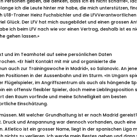
ch Personen geben, die denken, dass ich es nicht schaffe», läc
lange ich die Leute hinter mir habe, die mich unterstützen, fi
uch U18-Trainer Heinz Fuchsbichler und die LFVVerantwortlichen
iel Glück. Der LFV hat mich ausgebildet und einen grossen Ant
abe ich beim LFV nach wie vor einen Vertrag, deshalb ist es ni
che gehen lassen.»
kt und im Teamhotel auf seine persönlichen Daten
hen. «Er hielt Kontakt mit mir und organisierte die
nun auch zur Trainingswoche in Madrid», so Salanovic. An jen
ven Positionen in der Aussenbahn und im Sturm. «In Ungarn spi
er Flügelspieler, im Angriffszentrum als auch als hängende Spi
n ein offensiv flexibler Spieler, doch meine Lieblingsposition 
 dort den Raum vorfinde und meine Schnelligkeit am besten
rtliche Einschätzung.
 müssen. Mit welcher Grundhaltung ist er nach Madrid gereist
st. Druck und Anspannung war dennoch vorhanden, auch eine
. Atletico ist ein grosser Name, liegt in der spanischen Liga m
h nichts zu verlieren. Ich werde mein Bestes geben und dann 