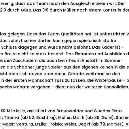
zu wenig, dass das Team noch den Ausgleich erzielen will. Der
2:0 durch Güre. Das 3:0 durch Müller nach einem Konter in de
os gelegen. Dass das Team Qualitäten hat, ist unbestritten.
as zuletzt sehen dürfen.Auch gegen spielerisch starke
 Schluss dagegen und wurde nicht belohnt. Das Kader ist –
er Breite nicht so stark besetzt. Das Einbauen und Ausbilden 
 bei den Zuschauern als auch beimTeam.Anstatt im Sommer
en die Schaaner junge Spieler aus den eigenen Reihen in die e
richt man sich davon aber mehr. Gerade, weil man so den
in der ersten Mannschaft Fuss zu fassen. Die Winterpause – b
sechs Monate vergehen – dient nun der weiteren Konsolidier
SR Mile Milic, assistiert von Braunwalder und Guedes Pinto.
, Thoma (ab 52. Boshtraj); Müller, Misirli (ab 86. Güre), Steine
jer; Ventura, D’Elia, Troisio; Weiss, Beqiri (ab 79. Marxer), Al