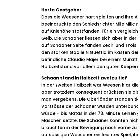
Harte Gastgeber
Dass die Weesener hart spielten und ihre A
beeindruckte den Schiedsrichter Mile Milic n
auf Kniehöhe stattfanden. Für ein vergleic
Gelb. Die Schaaner liessen sich aber in d
auf Schaaner Seite fanden Zeciri und Troisi
den starken Goalie N’Guettia im Kasten de
befindliche Claudio Majer bei einem Muratt
Halbzeitstand vor allem den guten Keeper
Schaan stand in Halbzeit zwei zu tief
In der zweiten Halbzeit war Weesen klar die
aber trotzdem konsequent drückten sie die
man vergebens. Die Oberländer standen tie
Vorstösse der Schaaner wurden unterbunden
würde – bis Matas in der 73. Minute seinen
Maschen setzte. Die Schaaner konnten nich
brauchten in der Bewegung nach vorne zu l
aufsässigen Weesener ein leichtes Spiel, i