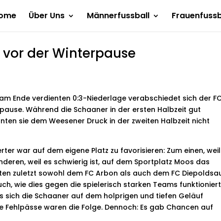
ome
Über Uns
Männerfussball
Frauenfussb
el vor der Winterpause
d am Ende verdienten 0:3-Niederlage verabschiedet sich der F
rpause. Während die Schaaner in der ersten Halbzeit gut
nten sie dem Weesener Druck in der zweiten Halbzeit nicht
rter war auf dem eigene Platz zu favorisieren: Zum einen, weil
deren, weil es schwierig ist, auf dem Sportplatz Moos das
tzten zuletzt sowohl dem FC Arbon als auch dem FC Diepoldsa
h, wie dies gegen die spielerisch starken Teams funktioniert
ss sich die Schaaner auf dem holprigen und tiefen Geläuf
iele Fehlpässe waren die Folge. Dennoch: Es gab Chancen auf