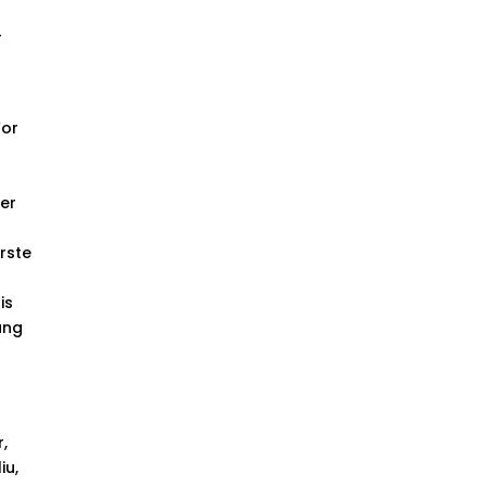
r
Vor
der
rste
is
ung
r,
iu,