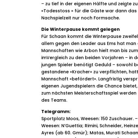
– zu tief in der eigenen Hälfte und zeigte 
«Todesstoss » für die Gäste war dann das 
Nachspielzeit nur noch Formsache.
Die Winterpause kommt gelegen
Für Schaan kommt die Winterpause zweifell
allem gegen den Leader aus Ems hat man d
Mannschaften wie Arbon hielt man bis zum
imVergleich zu den beiden Vorjahren – in d
jungen Spieler benötigt Geduld – sowohl
gestandene «Kracher» zu verpflichten, hatt
Mannschaft «befördert». Langfristig versp
eigenen Jugendspielern die Chance bietet, 
zum nächsten Meisterschaftsspiel werden 
des Teams.
Telegramm:
Sportplatz Moos, Weesen: 150 Zuschauer. – 
Weesen: N’Guettia; Rimini, Schneider, Heinzer
Ayres (ab 60. Gmür); Matas, Murati Schaan: Ma