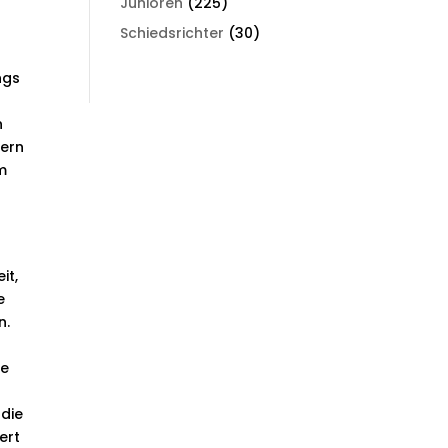
Junioren
(225)
Schiedsrichter
(30)
ngs
n
tern
m
it,
e
n.
ie
 die
ert