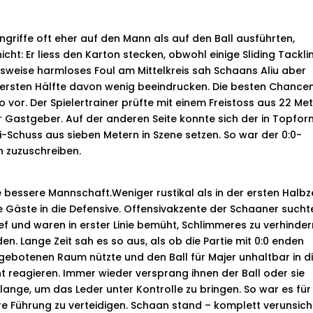
ngriffe oft eher auf den Mann als auf den Ball ausführten,
icht: Er liess den Karton stecken, obwohl einige Sliding Tackli
hsweise harmloses Foul am Mittelkreis sah Schaans Aliu aber
er ersten Hälfte davon wenig beeindrucken. Die besten Chance
o vor. Der Spielertrainer prüfte mit einem Freistoss aus 22 Me
r Gastgeber. Auf der anderen Seite konnte sich der in Topfor
i-Schuss aus sieben Metern in Szene setzen. So war der 0:0-
n zuzuschreiben.
 bessere Mannschaft.Weniger rustikal als in der ersten Halbze
 Gäste in die Defensive. Offensivakzente der Schaaner sucht
f und waren in erster Linie bemüht, Schlimmeres zu verhinder
. Lange Zeit sah es so aus, als ob die Partie mit 0:0 enden
 gebotenen Raum nützte und den Ball für Majer unhaltbar in d
t reagieren. Immer wieder versprang ihnen der Ball oder sie
ange, um das Leder unter Kontrolle zu bringen. So war es für
hre Führung zu verteidigen. Schaan stand – komplett verunsich