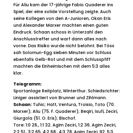
Für Aliu kam der 17-jährige Fabio Quaderer ins
Spiel, der eine solide Vorstellung zeigte. Auch
seine Kollegen von den A-Junioren, Okan Eris
und Alexander Marxer machten einen guten
Eindruck. Schaan schoss in Unterzahl den
Anschlusstreffer und warf dann alles nach
vorne. Das Risiko wurde nicht belohnt. Bei Töss
sah Solomun-Egg sieben Minuten vor Schluss
ebenfalls Gelb-Rot und mit dem Schlusspfiff
machten die Einheimischen mit dem 5:3 alles
klar.
Telegramm:
Sportanlage Reitplatz, Winterthur. Schiedsrichter:
Liniger assistiert von Brunner und Zihlmann.
Schaan:
Tuhic; Hatt, Ventura, Troisio, Toto (70.
Marxer); Aliu (75. F. Quaderer); Beqiri, Isufi, Zeciri,
Giurgola (51. O. Eris); Bischof.
Tore: 1:0 26., 1:1 32. Agim Zeciri, 1:2 36. Agim Zeciri,
2:2 51., 3:2 65, 4:2 68., 4:3 78. Agim Zeciri, 92. 5:3.