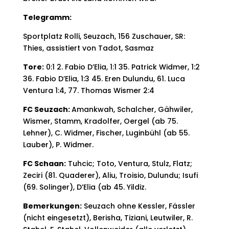
Telegramm:
Sportplatz Rolli, Seuzach, 156 Zuschauer, SR:
Thies, assistiert von Tadot, Sasmaz
Tore:
0:1 2. Fabio D’Elia, 1:1 35. Patrick Widmer, 1:2
36. Fabio D’Elia, 1:3 45. Eren Dulundu, 61. Luca
Ventura 1:4, 77. Thomas Wismer 2:4
FC Seuzach:
Amankwah, Schalcher, Gähwiler,
Wismer, Stamm, Kradolfer, Oergel (ab 75.
Lehner), C. Widmer, Fischer, Luginbühl (ab 55.
Lauber), P. Widmer.
FC Schaan:
Tuhcic; Toto, Ventura, Stulz, Flatz;
Zeciri (81. Quaderer), Aliu, Troisio, Dulundu; Isufi
(69. Solinger), D’Elia (ab 45. Yildiz.
Bemerkungen:
Seuzach ohne Kessler, Fässler
(nicht eingesetzt), Berisha, Tiziani, Leutwiler, R.