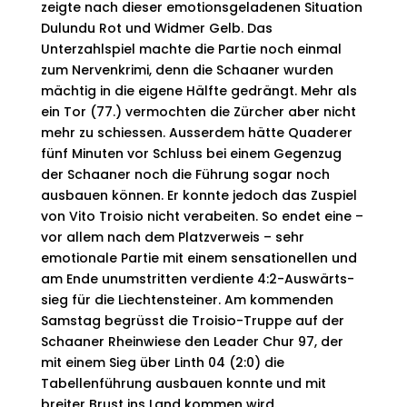
zeigte nach dieser emotionsgeladenen Situation
Dulundu Rot und Widmer Gelb. Das
Unterzahlspiel machte die Partie noch einmal
zum Nervenkrimi, denn die Schaaner wurden
mächtig in die eigene Hälfte gedrängt. Mehr als
ein Tor (77.) vermochten die Zürcher aber nicht
mehr zu schiessen. Ausserdem hätte Quaderer
fünf Minuten vor Schluss bei einem Gegenzug
der Schaaner noch die Führung sogar noch
ausbauen können. Er konnte jedoch das Zuspiel
von Vito Troisio nicht verabeiten. So endet eine –
vor allem nach dem Platzverweis – sehr
emotionale Partie mit einem sensationellen und
am Ende unumstritten verdiente 4:2-Auswärts­
sieg für die Liechtensteiner. Am kommenden
Samstag begrüsst die Troisio-Truppe auf der
Schaaner Rheinwiese den Leader Chur 97, der
mit einem Sieg über Linth 04 (2:0) die
Tabellenführung ausbauen konnte und mit
breiter Brust ins Land kommen wird.