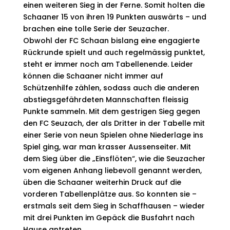
einen weiteren Sieg in der Ferne. Somit holten die
Schaaner 15 von ihren 19 Punkten auswärts – und
brachen eine tolle Serie der Seuzacher.
Obwohl der FC Schaan bislang ei­ne engagierte
Rückrunde spielt und auch regelmässig punktet,
steht er im­mer noch am Tabellenende. Leider
können die Schaaner nicht immer auf
Schützenhilfe zählen, sodass auch die anderen
abstiegsgefährdeten Mann­schaften fleissig
Punkte sammeln. Mit dem gestrigen Sieg gegen
den FC Seuzach, der als Dritter in der Tabelle mit
einer Serie von neun Spielen ohne Niederlage ins
Spiel ging, war man krasser Aussenseiter. Mit
dem Sieg über die „Einsflöten“, wie die Seuzacher
vom eigenen Anhang liebevoll genannt werden,
üben die Schaaner weiterhin Druck auf die
vorderen Tabellenplätze aus. So konnten sie –
erstmals seit dem Sieg in Schaffhausen – wieder
mit drei Punkten im Gepäck die Busfahrt nach
Hause antreten.