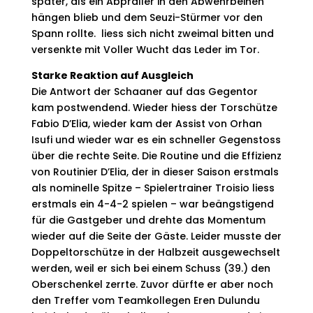
später, als ein Abpraller in den Abwehrbeinen
hängen blieb und dem Seuzi-Stürmer vor den
Spann rollte. liess sich nicht zweimal bitten und
versenkte mit Voller Wucht das Leder im Tor.
Starke Reaktion auf Ausgleich
Die Antwort der Schaaner auf das Gegentor
kam post­wendend. Wieder hiess der Torschütze
Fabio D’Elia, wieder kam der Assist von Orhan
Isufi und wieder war es ein schneller Gegenstoss
über die rechte Seite. Die Routine und die Effizienz
von Routinier D’Elia, der in dieser Saison erstmals
als nominelle Spitze – Spielertrainer Troisio liess
erstmals ein 4-4-2 spielen – war beängstigend
für die Gastgeber und drehte das Momentum
wieder auf die Seite der Gäste. Leider musste der
Doppeltorschütze in der Halbzeit ausgewechselt
werden, weil er sich bei einem Schuss (39.) den
Oberschenkel zerrte. Zuvor dürfte er aber noch
den Treffer vom Teamkollegen Eren Dulundu