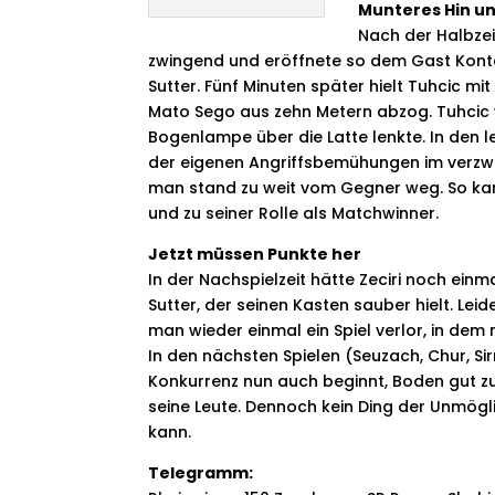
Munteres Hin u
Nach der Halbzei
zwingend und eröffnete so dem Gast Konterc
Sutter. Fünf Minuten später hielt Tuhcic mi
Mato Sego aus zehn Metern abzog. Tuhcic wa
Bogenlampe über die Latte lenkte. In den 
der eigenen Angriffsbemühungen im verzwe
man stand zu weit vom Gegner weg. So kam P
und zu seiner Rolle als Matchwinner.
Jetzt müssen Punkte her
In der Nachspielzeit hätte Zeciri noch ein
Sutter, der seinen Kasten sauber hielt. Lei
man wieder einmal ein Spiel verlor, in de
In den nächsten Spielen (Seuzach, Chur, Si
Konkurrenz nun auch beginnt, Boden gut zu 
seine Leute. Dennoch kein Ding der Unmögli
kann.
Telegramm: