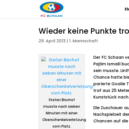
H
Wieder keine Punkte tr
29. April 2013
|
1. Mannschaft
Der FC Schaan ve
Pajtim Ismaili bu
sein musste. Lint
Chance hatte bis 
parierte Goalie 
traf aus 25 Mete
Kunststück nach
Stefan Bischof
musste nach sieben
Die Zuschauer au
Minuten mit einer
Nachspielzeit der
Oberschenkelverletzung
Chancen auf die 
vom Platz.