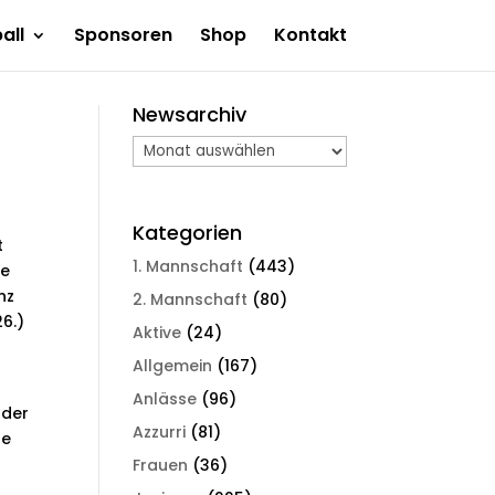
all
Sponsoren
Shop
Kontakt
Newsarchiv
Newsarchiv
Kategorien
t
1. Mannschaft
(443)
te
nz
2. Mannschaft
(80)
26.)
Aktive
(24)
Allgemein
(167)
Anlässe
(96)
 der
Azzurri
(81)
he
Frauen
(36)