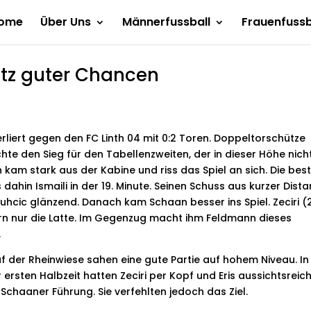
ome
Über Uns
Männerfussball
Frauenfussb
otz guter Chancen
rliert gegen den FC Linth 04 mit 0:2 Toren. Doppeltorschütze
chte den Sieg für den Tabellenzweiten, der in dieser Höhe nich
h kam stark aus der Kabine und riss das Spiel an sich. Die bes
dahin Ismaili in der 19. Minute. Seinen Schuss aus kurzer Dista
Tuhcic glänzend. Danach kam Schaan besser ins Spiel. Zeciri (
rn nur die Latte. Im Gegenzug macht ihm Feldmann dieses
.
f der Rheinwiese sahen eine gute Partie auf hohem Niveau. In
 ersten Halbzeit hatten Zeciri per Kopf und Eris aussichtsreic
Schaaner Führung. Sie verfehlten jedoch das Ziel.