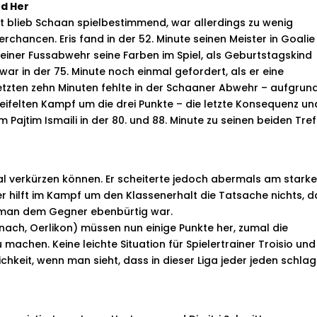
nd Her
t blieb Schaan spielbestimmend, war allerdings zu wenig
hancen. Eris fand in der 52. Minute seinen Meister in Goalie
t einer Fussabwehr seine Farben im Spiel, als Geburtstagskind
r in der 75. Minute noch einmal gefordert, als er eine
letzten zehn Minuten fehlte in der Schaaner Abwehr – aufgrun
ifelten Kampf um die drei Punkte – die letzte Konsequenz un
ajtim Ismaili in der 80. und 88. Minute zu seinen beiden Tref
mal verkürzen können. Er scheiterte jedoch abermals am stark
der hilft im Kampf um den Klassenerhalt die Tatsache nichts, 
m man dem Gegner ebenbürtig war.
rnach, Oerlikon) müssen nun einige Punkte her, zumal die
machen. Keine leichte Situation für Spielertrainer Troisio und
chkeit, wenn man sieht, dass in dieser Liga jeder jeden schla