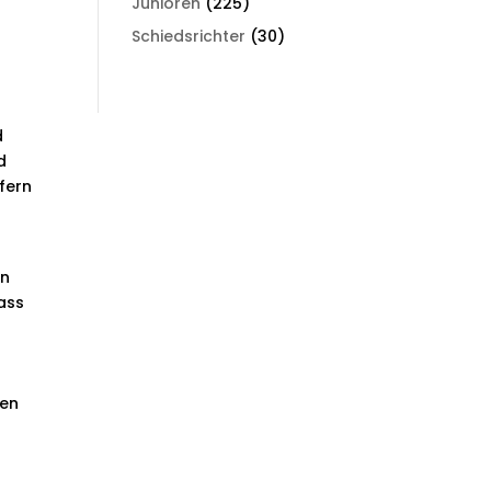
Junioren
(225)
Schiedsrichter
(30)
d
d
fern
en
dass
gen