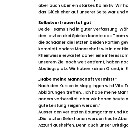
aber auch über ein starkes Kollektiv. Wir 
das Glück eher auf unserer Seite war und 
Selbstvertrauen tut gut
Beide Teams sind in guter Verfassung. Wä
den letzten drei Spielen konnte das Team 
die Schaaner die letzten beiden Partien ge
komplett andere Mannschaft wie in der Hinru
Rheinwiese erwartet daher eine interessant
unserem Ziel noch weit entfernt, haben no
Abstiegsplatz. Wir haben keinen Grund, in E
„Habe meine Mannschaft vermisst“
Nach den Kursen in Magglingen wird Vito T
Abklärungen treffen. „Ich habe meine Mann
anders vorbereitet, aber wir haben heute n
gute Leistung zeigen werden.“
Ausser den verletzten Baumgartner und Ko
„Die letzten Selektionen werden heute Ab
Azzurri aushelfen. Denn auch unser Drittli