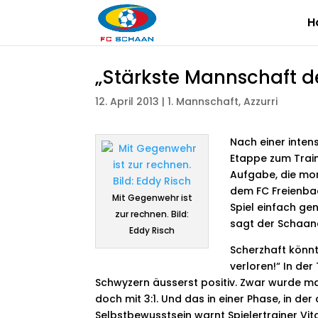
H
„Stärkste Mannschaft d
12. April 2013
|
1. Mannschaft
,
Azzurri
Nach einer inten
Etappe zum Train
Aufgabe, die mor
dem FC Freienba
Mit Gegenwehr ist
Spiel einfach gen
zur rechnen. Bild:
sagt der Schaane
Eddy Risch
Scherzhaft könn
verloren!“ In der
Schwyzern äusserst positiv. Zwar wurde ma
doch mit 3:1. Und das in einer Phase, in d
Selbstbewusstsein warnt Spielertrainer Vito