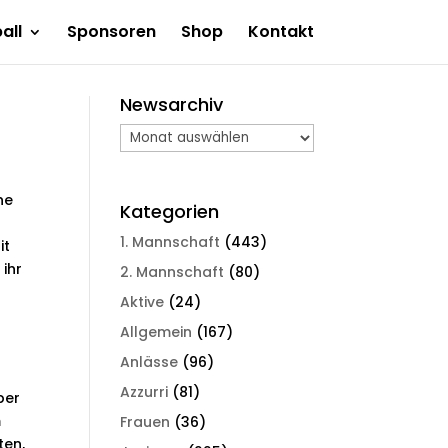
all
Sponsoren
Shop
Kontakt
Newsarchiv
Newsarchiv
ne
Kategorien
1. Mannschaft
(443)
it
ihr
2. Mannschaft
(80)
Aktive
(24)
Allgemein
(167)
Anlässe
(96)
Azzurri
(81)
ber
m
Frauen
(36)
ten,