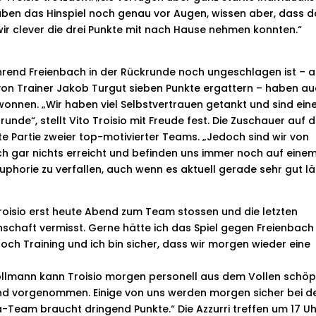
haben das Hinspiel noch genau vor Augen, wissen aber, dass d
wir clever die drei Punkte mit nach Hause nehmen konnten.“
hrend Freienbach in der Rückrunde noch ungeschlagen ist – 
von Trainer Jakob Turgut sieben Punkte ergattern – haben a
wonnen. „Wir haben viel Selbstvertrauen getankt und sind ein
nde“, stellt Vito Troisio mit Freude fest. Die Zuschauer auf d
e Partie zweier top-motivierter Teams. „Jedoch sind wir von
ch gar nichts erreicht und befinden uns immer noch auf eine
uphorie zu verfallen, auch wenn es aktuell gerade sehr gut lä
roisio erst heute Abend zum Team stossen und die letzten
schaft vermisst. Gerne hätte ich das Spiel gegen Freienbach
och Training und ich bin sicher, dass wir morgen wieder eine
llmann kann Troisio morgen personell aus dem Vollen schöp
end vorgenommen. Einige von uns werden morgen sicher bei d
ga-Team braucht dringend Punkte.“ Die Azzurri treffen um 17 U