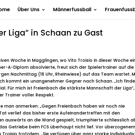
ome
Über Uns
Männerfussball
Frauenfussb
er Liga“ in Schaan zu Gast
siven Woche in Magglingen, wo Vito Troisio in dieser Woche ei
er-A-Diplom absolvierte, freut sich der Spielertrainer auf die
gen Nachmittag (16 Uhr, Rheinwiese) auf das Team wartet. M
ch kommt ein unangenehmer Gegner nach Schaan. „Ich finde 
ial. Für mich ist Freienbach die stärkste Mannschaft der Liga“,
r Trainer voller Respekt.
te man anmerken: „Gegen Freienbach haben wir noch nie
 Tat verlief das bisher erste Aufeinandertreffen mit den
n auswärts an die Wand gespielt, triumphierte schliesslich a
er das Getriebe beim FCS überhaupt nicht lief. Vor überzogene
 Troisio trotzdem. „Sie verfügen über ganz starke Individualis