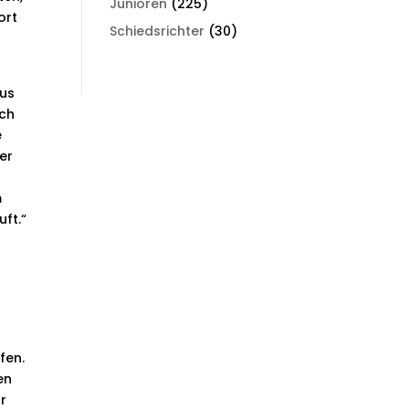
Junioren
(225)
ort
Schiedsrichter
(30)
aus
uch
e
er
m
uft.“
fen.
en
hr