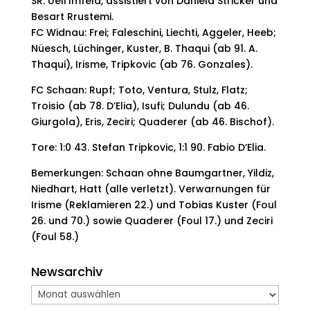
SR: Ueli Imfeld, assistiert von Daniela Stricker und
Besart Rrustemi.
FC Widnau: Frei; Faleschini, Liechti, Aggeler, Heeb;
Nüesch, Lüchinger, Kuster, B. Thaqui (ab 91. A.
Thaqui), Irisme, Tripkovic (ab 76. Gonzales).
FC Schaan: Rupf; Toto, Ventura, Stulz, Flatz;
Troisio (ab 78. D’Elia), Isufi; Dulundu (ab 46.
Giurgola), Eris, Zeciri; Quaderer (ab 46. Bischof).
Tore: 1:0 43. Stefan Tripkovic, 1:1 90. Fabio D’Elia.
Bemerkungen: Schaan ohne Baumgartner, Yildiz,
Niedhart, Hatt (alle verletzt). Verwarnungen für
Irisme (Reklamieren 22.) und Tobias Kuster (Foul
26. und 70.) sowie Quaderer (Foul 17.) und Zeciri
(Foul 58.)
Newsarchiv
Newsarchiv