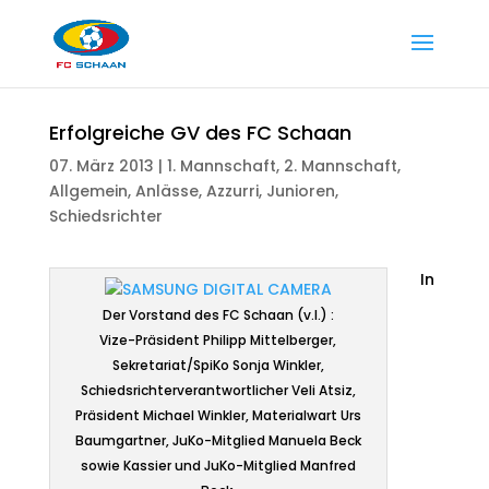
Erfolgreiche GV des FC Schaan
07. März 2013
|
1. Mannschaft
,
2. Mannschaft
,
Allgemein
,
Anlässe
,
Azzurri
,
Junioren
,
Schiedsrichter
In
Der Vorstand des FC Schaan (v.l.) :
Vize-Präsident Philipp Mittelberger,
Sekretariat/SpiKo Sonja Winkler,
Schiedsrichterverantwortlicher Veli Atsiz,
Präsident Michael Winkler, Materialwart Urs
Baumgartner, JuKo-Mitglied Manuela Beck
sowie Kassier und JuKo-Mitglied Manfred