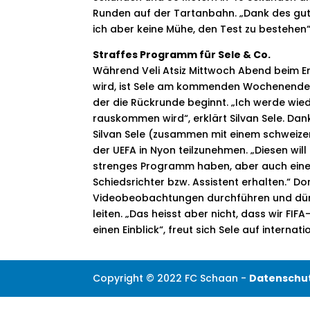
Runden auf der Tartanbahn. „Dank des gute
ich aber keine Mühe, den Test zu bestehen“, 
Straffes Programm für Sele & Co.
Während Veli Atsiz Mittwoch Abend beim Er
wird, ist Sele am kommenden Wochenende wi
der die Rückrunde beginnt. „Ich werde w
rauskommen wird“, erklärt Silvan Sele. D
Silvan Sele (zusammen mit einem schweizer
der UEFA in Nyon teilzunehmen. „Diesen will
strenges Programm haben, aber auch einen kl
Schiedsrichter bzw. Assistent erhalten.“ D
Videobeobachtungen durchführen und dürf
leiten. „Das heisst aber nicht, dass wir FI
einen Einblick“, freut sich Sele auf interna
Copyright © 2022 FC Schaan -
Datenschu