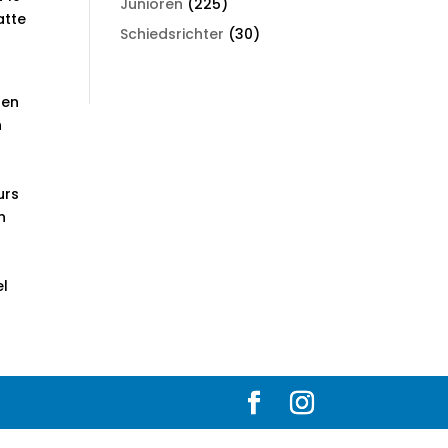
Junioren
(225)
atte
Schiedsrichter
(30)
hen
n
urs
n
el