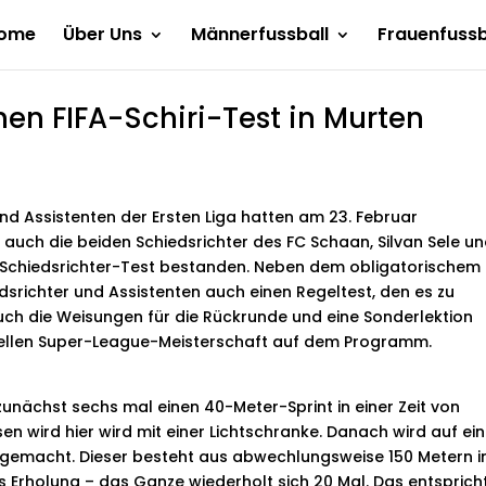
ome
Über Uns
Männerfussball
Frauenfussb
en FIFA-Schiri-Test in Murten
und Assistenten der Ersten Liga hatten am 23. Februar
auch die beiden Schiedsrichter des FC Schaan, Silvan Sele u
A-Schiedsrichter-Test bestanden. Neben dem obligatorischem
edsrichter und Assistenten auch einen Regeltest, den es zu
ch die Weisungen für die Rückrunde und eine Sonderlektion
tuellen Super-League-Meisterschaft auf dem Programm.
unächst sechs mal einen 40-Meter-Sprint in einer Zeit von
 wird hier wird mit einer Lichtschranke. Danach wird auf ein
gemacht. Dieser besteht aus abwechlungsweise 150 Metern i
 Erholung – das Ganze wiederholt sich 20 Mal. Das entspricht