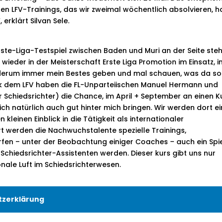
n LFV-Trainings, das wir zweimal wöchentlich absolvieren, h
erklärt Silvan Sele.
ste-Liga-Testspiel zwischen Baden und Muri an der Seite ste
eder in der Meisterschaft Erste Liga Promotion im Einsatz, i
iederum immer mein Bestes geben und mal schauen, was da so
ank dem LFV haben die FL-Unparteiischen Manuel Hermann und
 Schiedsrichter) die Chance, im April + September an einen K
 ich natürlich auch gut hinter mich bringen. Wir werden dort ei
einen Einblick in die Tätigkeit als internationaler
ort werden die Nachwuchstalente spezielle Trainings,
en – unter der Beobachtung einiger Coaches – auch ein Spi
FA-Schiedsrichter-Assistenten werden. Dieser kurs gibt uns nur
tionale Luft im Schiedsrichterwesen.
tzerklärung