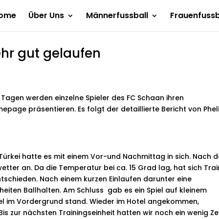
ome
Über Uns
Männerfussball
Frauenfussb
ehr gut gelaufen
agen werden einzelne Spieler des FC Schaan ihren
epage präsentieren. Es folgt der detaillierte Bericht von Phel
, Türkei hatte es mit einem Vor-und Nachmittag in sich. Nach 
etter an. Da die Temperatur bei ca. 15 Grad lag, hat sich Trai
entschieden. Nach einem kurzen Einlaufen darunter eine
eiten Ballhalten. Am Schluss gab es ein Spiel auf kleinem
piel im Vordergrund stand. Wieder im Hotel angekommen,
is zur nächsten Trainingseinheit hatten wir noch ein wenig Ze