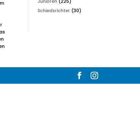
Junioren
(225)
em
Schiedsrichter
(30)
ür
das
en
en