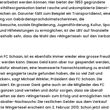
erarbeitet werden können. Hier bietet der 1953 gegründete
bsthilfeorganisation bietet rasche und unkomplizierte Dienst-
ichen an. Darunter fällt zum Beispiel ein Transportdienst, ein
tlung von Gebärdensprachdolmetscherinnen, die
esuche, soziale Eingliederung, Jugendförderung, Kultur, Spo
und Hilfeleistungen zu ermöglichen, ist der LBV auf finanzielle
deshalb sehr, dass die Wahl des «Wingertesel» auf den Verba
n FC Schaan, ist es ebenfalls immer wieder eine grosse Freud
kt werden kann. Dieses Geld kann aber nur gespendet werden,
hr dafür einsetzen, eine lesenswerte Fasnachtszeitung zu erstel
 wir engagierte Leute gefunden haben, die so viel Zeit und
cken», sagt Michael Winkler, Präsident des FC Schaan. Die
iert. Ein grosser Dank gehe auch an die Mitglieder des FC
ganzen Land verteilen und dafür sorgen, dass sie überall
elfen sie dem «Wingertesel» zum Erfolg und ermöglichen nich
sballer-Nachwuchs: Die restlichen Gelder aus dem Verkauf
ste Wingertesel erscheint am 2. Februar 2013. Schon jetzt sind 