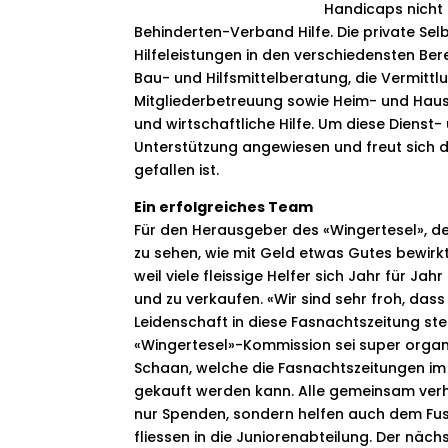
Handicaps nicht 
Behinderten-Verband Hilfe. Die private Sel
Hilfeleistungen in den verschiedensten Bere
Bau- und Hilfsmittelberatung, die Vermit
Mitgliederbetreuung sowie Heim- und Hausb
und wirtschaftliche Hilfe. Um diese Dienst- 
Unterstützung angewiesen und freut sich 
gefallen ist.
Ein erfolgreiches Team
Für den Herausgeber des «Wingertesel», de
zu sehen, wie mit Geld etwas Gutes bewir
weil viele fleissige Helfer sich Jahr für Ja
und zu verkaufen. «Wir sind sehr froh, dass
Leidenschaft in diese Fasnachtszeitung ste
«Wingertesel»-Kommission sei super organis
Schaan, welche die Fasnachtszeitungen im 
gekauft werden kann. Alle gemeinsam verh
nur Spenden, sondern helfen auch dem Fus
fliessen in die Juniorenabteilung. Der näch