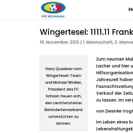
H
Wingertesel: 1111.11 Fr
10. November 2012
|
1. Mannschaft
,
2. Mann
Zum neunten Mal 
Lacher und hier 
Harry Quaderer vom
Hilfsorganisatio
Wingertesel-Team
Jahreszeit haben
und Michael Winkler,
Fasnachtszeitung
Präsident des FC
Verkauf der Zei
Schaan freuen sich,
zu lassen. Im ve
den Liechtensteiner
Behindertenverband
von Desirée Vogt
unterstützen zu
Im Leben eines b
können.
Lebenshaltungsk