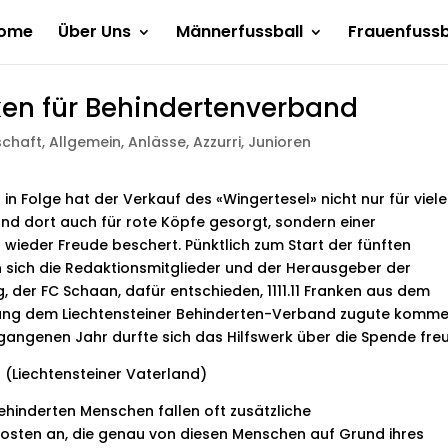
ome
Über Uns
Männerfussball
Frauenfussb
anken für Behindertenverband
schaft
,
Allgemein
,
Anlässe
,
Azzurri
,
Junioren
in Folge hat der Verkauf des «Wingertesel» nicht nur für viele
und dort auch für rote Köpfe gesorgt, sondern einer
n wieder Freude beschert. Pünktlich zum Start der fünften
 sich die Redaktionsmitglieder und der Herausgeber der
, der FC Schaan, dafür entschieden, 1111.11 Franken aus dem
tung dem Liechtensteiner Behinderten-Verband zugute komm
rgangenen Jahr durfte sich das Hilfswerk über die Spende fre
 (Liechtensteiner Vaterland)
ehinderten Menschen fallen oft zusätzliche
osten an, die genau von diesen Menschen auf Grund ihres