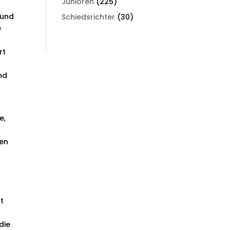
Junioren
(225)
 und
Schiedsrichter
(30)
e
rt
nd
e,
len
t
die