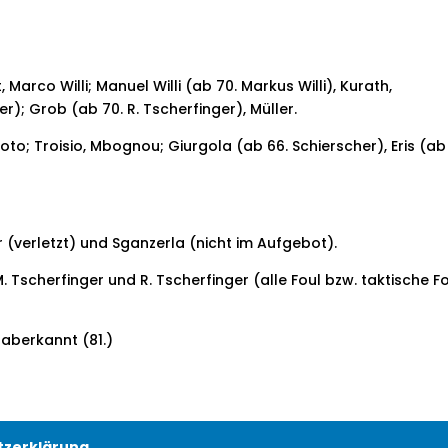
arco Willi; Manuel Willi (ab 70. Markus Willi), Kurath,
); Grob (ab 70. R. Tscherfinger), Müller.
 Toto; Troisio, Mbognou; Giurgola (ab 66. Schierscher), Eris (ab
verletzt) und Sganzerla (nicht im Aufgebot).
M. Tscherfinger und R. Tscherfinger (alle Foul bzw. taktische F
 aberkannt (81.)
tzerklärung