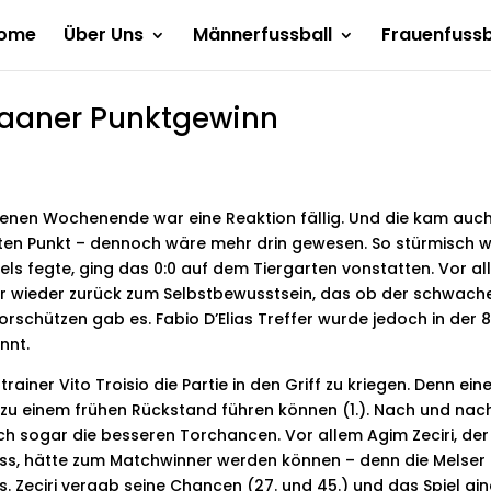
ome
Über Uns
Männerfussball
Frauenfussb
haaner Punktgewinn
nen Wochenende war eine Reaktion fällig. Und die kam auch
bten Punkt – dennoch wäre mehr drin gewesen. So stürmisch w
els fegte, ging das 0:0 auf dem Tiergarten vonstatten. Vor a
ner wieder zurück zum Selbstbewusstsein, das ob der schwach
orschützen gab es. Fabio D’Elias Treffer wurde jedoch in der 8
nnt.
rainer Vito Troisio die Partie in den Griff zu kriegen. Denn ein
 zu einem frühen Rückstand führen können (1.). Nach und nac
sich sogar die besseren Torchancen. Vor allem Agim Zeciri, der
ss, hätte zum Matchwinner werden können – denn die Melser
 Zeciri vergab seine Chancen (27. und 45.) und das Spiel gi