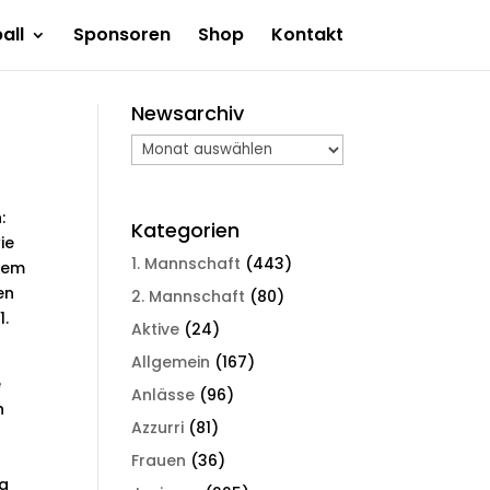
all
Sponsoren
Shop
Kontakt
Newsarchiv
Newsarchiv
:
Kategorien
ie
1. Mannschaft
(443)
llem
en
2. Mannschaft
(80)
1.
Aktive
(24)
Allgemein
(167)
e
Anlässe
(96)
h
Azzurri
(81)
Frauen
(36)
ng