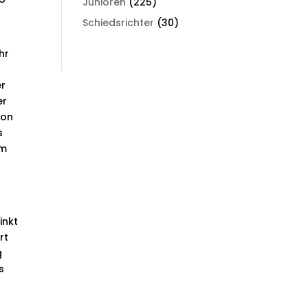
Junioren
(225)
Schiedsrichter
(30)
hr
er
er
von
s
em
inkt
rt
g
s
r