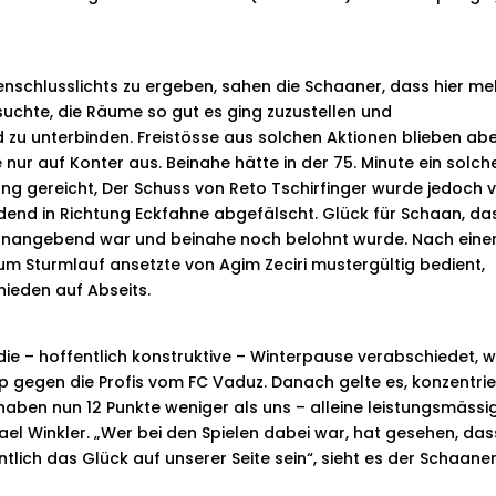
enschlusslichts zu ergeben, sahen die Schaaner, dass hier me
ersuchte, die Räume so gut es ging zuzustellen und
d zu unterbinden. Freistösse aus solchen Aktionen blieben ab
nur auf Konter aus. Beinahe hätte in der 75. Minute ein solch
ung gereicht, Der Schuss von Reto Tschirfinger wurde jedoch 
dend in Richtung Eckfahne abgefälscht. Glück für Schaan, da
tonangebend war und beinahe noch belohnt wurde. Nach ein
 zum Sturmlauf ansetzte von Agim Zeciri mustergültig bedient,
hieden auf Abseits.
die – hoffentlich konstruktive – Winterpause verabschiedet, w
p gegen die Profis vom FC Vaduz. Danach gelte es, konzentrie
 haben nun 12 Punkte weniger als uns – alleine leistungsmässi
ael Winkler. „Wer bei den Spielen dabei war, hat gesehen, das
entlich das Glück auf unserer Seite sein“, sieht es der Schaane