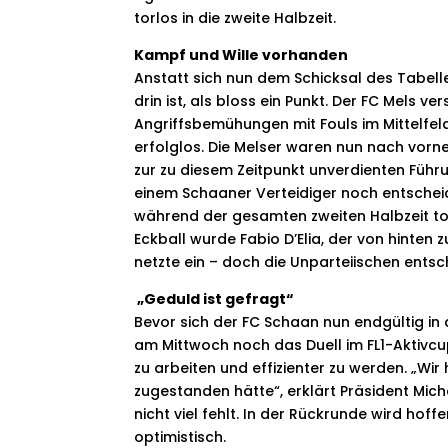
torlos in die zweite Halbzeit.
Kampf und Wille vorhanden
Anstatt sich nun dem Schicksal des Tabell
drin ist, als bloss ein Punkt. Der FC Mels v
Angriffsbemühungen mit Fouls im Mittelfel
erfolglos. Die Melser waren nun nach vorne 
zur zu diesem Zeitpunkt unverdienten Führ
einem Schaaner Verteidiger noch entschei
während der gesamten zweiten Halbzeit 
Eckball wurde Fabio D’Elia, der von hinten
netzte ein – doch die Unparteiischen entsc
„Geduld ist gefragt“
Bevor sich der FC Schaan nun endgültig in 
am Mittwoch noch das Duell im FL1-Aktivcu
zu arbeiten und effizienter zu werden. „Wir
zugestanden hätte“, erklärt Präsident Mich
nicht viel fehlt. In der Rückrunde wird hoff
optimistisch.