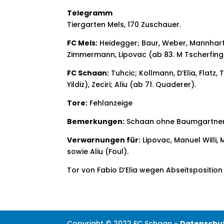
Telegramm
Tiergarten Mels, 170 Zuschauer.
FC Mels:
Heidegger; Baur, Weber, Mannhart, M
Zimmermann, Lipovac (ab 83. M Tscherfinger
FC Schaan:
Tuhcic; Kollmann, D’Elia, Flatz,
Yildiz), Zeciri; Aliu (ab 71. Quaderer).
Tore:
Fehlanzeige
Bemerkungen:
Schaan ohne Baumgartner (
Verwarnungen für:
Lipovac, Manuel Willi, 
sowie Aliu (Foul).
Tor von Fabio D’Elia wegen Abseitsposition
Copyright © 2022 FC Schaan -
Datenschu