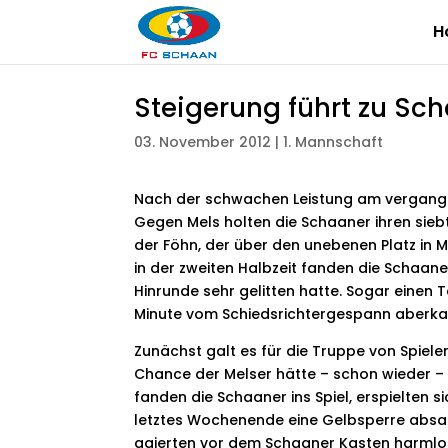
H
Steigerung führt zu Sc
03. November 2012
|
1. Mannschaft
Nach der schwachen Leistung am vergange
Gegen Mels holten die Schaaner ihren sie
der Föhn, der über den unebenen Platz in M
in der zweiten Halbzeit fanden die Schaa
Hinrunde sehr gelitten hatte. Sogar einen T
Minute vom Schiedsrichtergespann aberka
Zunächst galt es für die Truppe von Spielert
Chance der Melser hätte – schon wieder –
fanden die Schaaner ins Spiel, erspielten 
letztes Wochenende eine Gelbsperre absa
agierten vor dem Schaaner Kasten harmlos.