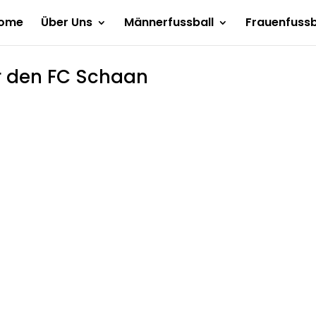
ome
Über Uns
Männerfussball
Frauenfussb
r den FC Schaan