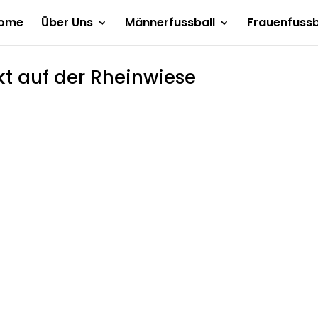
ome
Über Uns
Männerfussball
Frauenfussb
kt auf der Rheinwiese