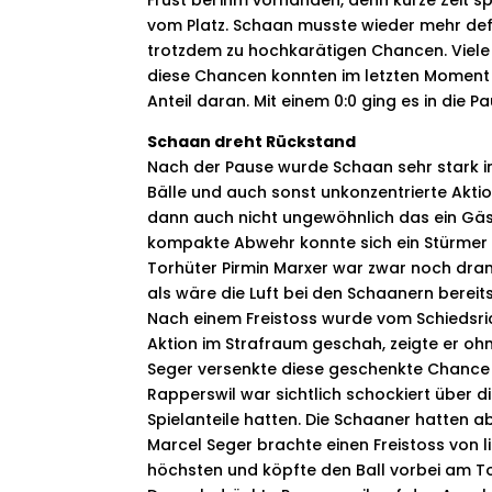
Frust bei ihm vorhanden, denn kurze Zeit s
vom Platz. Schaan musste wieder mehr def
trotzdem zu hochkarätigen Chancen. Viele 
diese Chancen konnten im letzten Moment 
Anteil daran. Mit einem 0:0 ging es in die Pa
Schaan dreht Rückstand
Nach der Pause wurde Schaan sehr stark in
Bälle und auch sonst unkonzentrierte Aktio
dann auch nicht ungewöhnlich das ein Gäste
kompakte Abwehr konnte sich ein Stürmer er
Torhüter Pirmin Marxer war zwar noch dran
als wäre die Luft bei den Schaanern berei
Nach einem Freistoss wurde vom Schiedsric
Aktion im Strafraum geschah, zeigte er oh
Seger versenkte diese geschenkte Chance 
Rapperswil war sichtlich schockiert über d
Spielanteile hatten. Die Schaaner hatten a
Marcel Seger brachte einen Freistoss von l
höchsten und köpfte den Ball vorbei am Tor