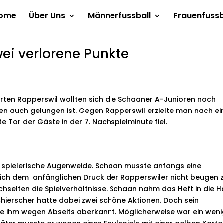
ome
Über Uns
Männerfussball
Frauenfussb
ei verlorene Punkte
ierten Rapperswil wollten sich die Schaaner A-Junioren noch
en auch gelungen ist. Gegen Rapperswil erzielte man nach e
e Tor der Gäste in der 7. Nachspielminute fiel.
e spielerische Augenweide. Schaan musste anfangs eine
 sich dem anfänglichen Druck der Rapperswiler nicht beugen 
selten die Spielverhältnisse. Schaan nahm das Heft in die 
chierscher hatte dabei zwei schöne Aktionen. Doch sein
de ihm wegen Abseits aberkannt. Möglicherweise war ein weni