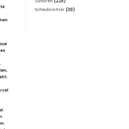
Junioren
(225)
rte
Schiedsrichter
(30)
inen
naue
 es
.
ien,
eht:
rcel
l.
am
en.