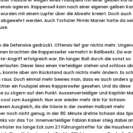
päter musste er wegen eines Foulspiels mit einer gelben Karte
ensiv agieren. Rapperswil kam nach einer eigenen gelben Ka
wurden mit einem Lupfer über die Abwehr kreiert. Doch auch
abgewehrt werden. Auch Torhüter Pirmin Marxer hatte da se
use.
 die Defensive gedrückt. Offensiv lief gar nichts mehr. Unge
nen brachten die Rapperswiler vermehrt in Ballbesitz. Da war
-Angriff erfolgreich war. Ein langer Ball durch die sonst so
laufen. Dieser liess einen Verteidiger stehen und schloss ab
, konnte aber am Rückstand auch nichts mehr ändern. Es sch
ts raus. Doch einmal mehr bewies man, dass es auch anders g
hter ein Foulspiel eines Rapperswiler gesehen. Und da diese
ne zu zögern auf den Punkt. Aussenverteidiger und Kapitän Ma
cool zum Ausgleich. Nun war wieder mehr drin für Schaan.
iesen Ausgleich, da die Gäste in der zweiten Halbzeit mehr
ber noch nicht genug. In der 80. Minute drehte Schaan das Spie
inks vor das Tor. Innenverteidiger Fabian Kaiser stieg dabei 
hüter ins lange Eck zum 2:1 Führungstreffer für die Hausherr