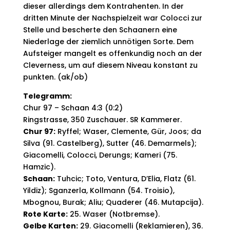
dieser allerdings dem Kontrahenten. In der
dritten Minute der Nachspielzeit war Colocci zur
Stelle und bescherte den Schaanern eine
Niederlage der ziemlich unnötigen Sorte. Dem
Aufsteiger mangelt es offenkundig noch an der
Cleverness, um auf diesem Niveau konstant zu
punkten. (ak/ob)
Telegramm:
Chur 97 – Schaan 4:3 (0:2)
Ringstrasse, 350 Zuschauer. SR Kammerer.
Chur 97:
Ryffel; Waser, Clemente, Gür, Joos; da
Silva (91. Castelberg), Sutter (46. Demarmels);
Giacomelli, Colocci, Derungs; Kameri (75.
Hamzic).
Schaan:
Tuhcic; Toto, Ventura, D’Elia, Flatz (61.
Yildiz); Sganzerla, Kollmann (54. Troisio),
Mbognou, Burak; Aliu; Quaderer (46. Mutapcija).
Rote Karte:
25. Waser (Notbremse).
Gelbe Karten:
29. Giacomelli (Reklamieren), 36.