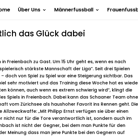
ome
Über Uns
Männerfussball
Frauenfussb
ntlich das Glück dabei
n Freienbach zu Gast. Um 15 Uhr geht es, wenn es nach
„spielerisch stärkste Mannschaft der Liga“. Seit drei Spielen
 doch von Spiel zu Spiel war eine Steigerung sichtbar. Das
piel sehr motiviert und das Training diese Woche hat es wiede
en können, auch wenn es extrem schwierig wird“, klingt die
des Spiels in Freienbach. Dabei kann das Schaaner Team ohn
haft vom Zürichsee als haushoher Favorit ins Rennen geht. Di
 Allzweckwaffe: „Mit Philipp Ernst verfügen sie über einen
 nicht nur für die Tore verantwortlich ist, sondern auch im
eienbach ist nicht der Gegner, bei dem man Punkte für den
h der Meinung dass man jene Punkte bei den Gegnern auf