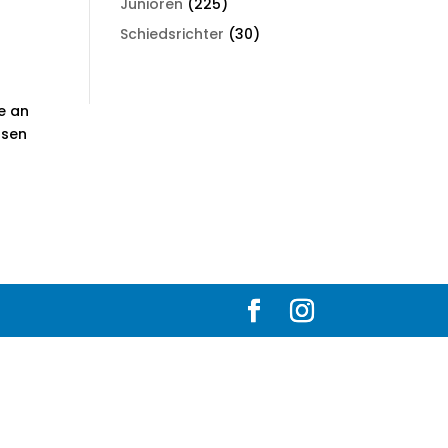
Junioren
(225)
Schiedsrichter
(30)
e an
usen