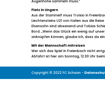
Augenhöhe sammeln muss.“
Flatz in Ungarn
Aus der Stammelf muss Troisio in Freienbach
Liechtensteins U21 von Italien aus die Reis
Elsensohn sind abwesend und Tobias Schier
Bord. „Wenn das Glück ein wenig auf unsere
anknüpfen können, glaube ich, dass da eini
Mit der Mannschaft mitreisen
Wer sich das Spiel in Freienbach nicht ent
Abfahrt ist hier am Sonntag, 12.30 Uhr bei
Copyright © 2022 FC Schaan -
Datenschu