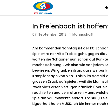
H
In Freienbach ist hoffe
07. September 2012
|
1. Mannschaft
Am kommenden Sonntag ist der FC Schaan i
Spielertrainer Vito Troisio geht, gegen die 
warten die Schaaner nun schon auf Punkte –
macht Hoffnung.
„Wir sind wie vor jedem S
bewiesen. Wir glauben dran, dass wir punkt
Kampfansage von Vito Troisio im Vorfeld 
grossen Druck aufspielen, weil die Mannsc
Zweitplatzierten verfügen nämlich über eine
routinierten und sehr starken Mann, welcher
Spielaufbau mitwirkt“, erklärt Troisio. „Fr
Ligaerhalt holen MUSS. Ich bin immer noc