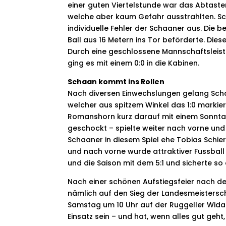
einer guten Viertelstunde war das Abtasten
welche aber kaum Gefahr ausstrahlten. S
individuelle Fehler der Schaaner aus. Die b
Ball aus 16 Metern ins Tor beförderte. Die
Durch eine geschlossene Mannschaftsleis
ging es mit einem 0:0 in die Kabinen.
Schaan kommt ins Rollen
Nach diversen Einwechslungen gelang Schaa
welcher aus spitzem Winkel das 1:0 marki
Romanshorn kurz darauf mit einem Sonntag
geschockt – spielte weiter nach vorne und 
Schaaner in diesem Spiel ehe Tobias Schie
und nach vorne wurde attraktiver Fussball
und die Saison mit dem 5:1 und sicherte so
Nach einer schönen Aufstiegsfeier nach dem
nämlich auf den Sieg der Landesmeistersc
Samstag um 10 Uhr auf der Ruggeller Wida
Einsatz sein – und hat, wenn alles gut geht