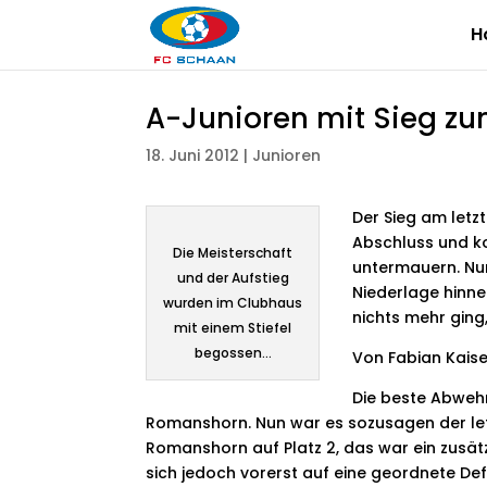
H
A-Junioren mit Sieg zu
18. Juni 2012
|
Junioren
Der Sieg am letz
Abschluss und k
Die Meisterschaft
untermauern. Nun
und der Aufstieg
Niederlage hinn
wurden im Clubhaus
nichts mehr ging
mit einem Stiefel
begossen…
Von Fabian Kaise
Die beste Abwehr
Romanshorn. Nun war es sozusagen der let
Romanshorn auf Platz 2, das war ein zusä
sich jedoch vorerst auf eine geordnete D