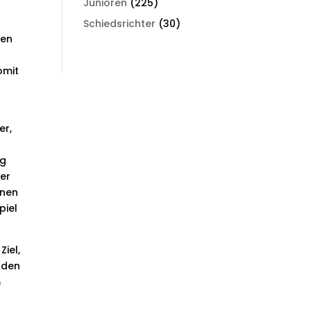
Junioren
(225)
Schiedsrichter
(30)
den
omit
er,
ig
der
nnen
piel
iel,
nden
m