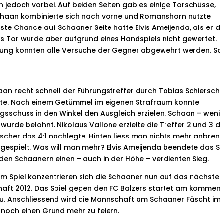
 jedoch vorbei. Auf beiden Seiten gab es einige Torschüsse,
chaan kombinierte sich nach vorne und Romanshorn nutzte
este Chance auf Schaaner Seite hatte Elvis Ameijenda, als er 
ses Tor wurde aber aufgrund eines Handspiels nicht gewertet.
tung konnten alle Versuche der Gegner abgewehrt werden. S
n recht schnell der Führungstreffer durch Tobias Schiersch
erte. Nach einem Getümmel im eigenen Strafraum konnte
sschuss in den Winkel den Ausgleich erzielen. Schaan – wen
wurde belohnt. Nikolaus Vallone erzielte die Treffer 2 und 3 
rscher das 4:1 nachlegte. Hinten liess man nichts mehr anbre
 gespielt. Was will man mehr? Elvis Ameijenda beendete das S
 den Schaanern einen – auch in der Höhe – verdienten Sieg.
 Spiel konzentrieren sich die Schaaner nun auf das nächste Z
haft 2012. Das Spiel gegen den FC Balzers startet am komme
u. Anschliessend wird die Mannschaft am Schaaner Fäscht i
, noch einen Grund mehr zu feiern.