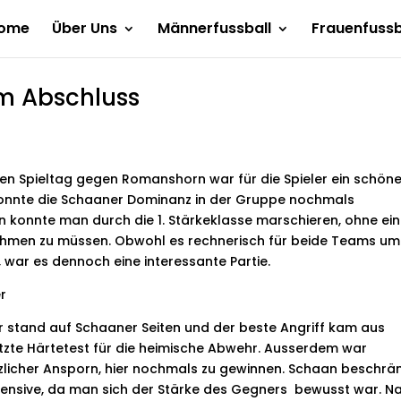
ome
Über Uns
Männerfussball
Frauenfussb
m Abschluss
ten Spieltag gegen Romanshorn war für die Spieler ein schöne
onnte die Schaaner Dominanz in der Gruppe nochmals
 konnte man durch die 1. Stärkeklasse marschieren, ohne ei
ehmen zu müssen. Obwohl es rechnerisch für beide Teams um
, war es dennoch eine interessante Partie.
r
 stand auf Schaaner Seiten und der beste Angriff kam aus
zte Härtetest für die heimische Abwehr. Ausserdem war
tzlicher Ansporn, hier nochmals zu gewinnen. Schaan beschrä
efensive, da man sich der Stärke des Gegners bewusst war. N