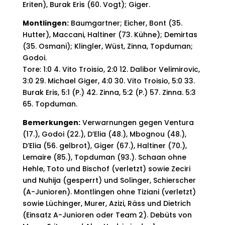
Eriten), Burak Eris (60. Vogt); Giger.
Montlingen:
Baumgartner; Eicher, Bont (35.
Hutter), Maccani, Haltiner (73. Kühne); Demirtas
(35. Osmani); Klingler, Wüst, Zinna, Topduman;
Godoi.
Tore: 1:0 4. Vito Troisio, 2:0 12. Dalibor Velimirovic,
3:0 29. Michael Giger, 4:0 30. Vito Troisio, 5:0 33.
Burak Eris, 5:1 (P.) 42. Zinna, 5:2 (P.) 57. Zinna. 5:3
65. Topduman.
Bemerkungen:
Verwarnungen gegen Ventura
(17.), Godoi (22.), D’Elia (48.), Mbognou (48.),
D’Elia (56. gelbrot), Giger (67.), Haltiner (70.),
Lemaire (85.), Topduman (93.). Schaan ohne
Hehle, Toto und Bischof (verletzt) sowie Zeciri
und Nuhija (gesperrt) und Solinger, Schierscher
(A-Junioren). Montlingen ohne Tiziani (verletzt)
sowie Lüchinger, Murer, Azizi, Räss und Dietrich
(Einsatz A-Junioren oder Team 2). Debüts von