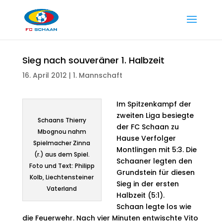
Sieg nach souveräner 1. Halbzeit
16. April 2012
|
1. Mannschaft
Im Spitzenkampf der
zweiten Liga besiegte
Schaans Thierry
der FC Schaan zu
Mbognou nahm
Hause Verfolger
Spielmacher Zinna
Montlingen mit 5:3. Die
(r.) aus dem Spiel.
Schaaner legten den
Foto und Text: Philipp
Grundstein für diesen
Kolb, Liechtensteiner
Sieg in der ersten
Vaterland
Halbzeit (5:1).
Schaan legte los wie
die Feuerwehr. Nach vier Minuten entwischte Vito