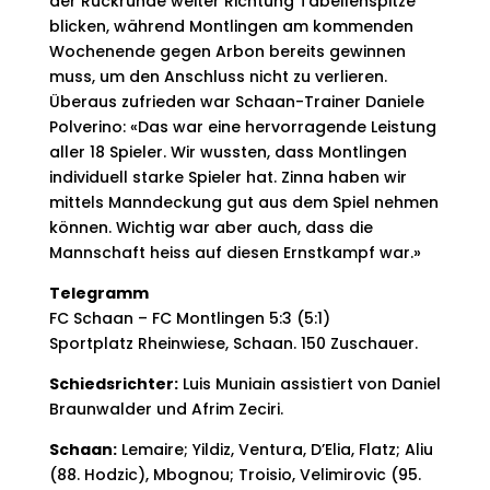
der Rückrunde weiter Richtung Tabellenspitze
blicken, während Montlingen am kommenden
Wochenende gegen Arbon bereits gewinnen
muss, um den Anschluss nicht zu verlieren.
Überaus zufrieden war Schaan-Trainer Daniele
Polverino: «Das war eine hervorragende Leistung
aller 18 Spieler. Wir wussten, dass Montlingen
individuell starke Spieler hat. Zinna haben wir
mittels Manndeckung gut aus dem Spiel nehmen
können. Wichtig war aber auch, dass die
Mannschaft heiss auf diesen Ernstkampf war.»
Telegramm
FC Schaan – FC Montlingen 5:3 (5:1)
Sportplatz Rheinwiese, Schaan. 150 Zuschauer.
Schiedsrichter:
Luis Muniain assistiert von Daniel
Braunwalder und Afrim Zeciri.
Schaan:
Lemaire; Yildiz, Ventura, D’Elia, Flatz; Aliu
(88. Hodzic), Mbognou; Troisio, Velimirovic (95.