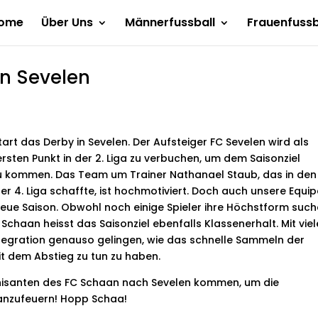
ome
Über Uns
Männerfussball
Frauenfussb
in Sevelen
art das Derby in Sevelen. Der Aufsteiger FC Sevelen wird als
sten Punkt in der 2. Liga zu verbuchen, um dem Saisonziel
 zu kommen. Das Team um Trainer Nathanael Staub, das in den
4. Liga schaffte, ist hochmotiviert. Doch auch unsere Equipe
 neue Saison. Obwohl noch einige Spieler ihre Höchstform such
 Schaan heisst das Saisonziel ebenfalls Klassenerhalt. Mit vie
Integration genauso gelingen, wie das schnelle Sammeln der
it dem Abstieg zu tun zu haben.
thisanten des FC Schaan nach Sevelen kommen, um die
 anzufeuern! Hopp Schaa!